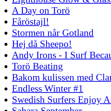
A Day on Torö
Fåröstajl!
Stormen når Gotland
Hej då Sheepo!
Andy Irons - I Surf Becau
Torö Beating
Bakom kulissen med Clar
Endless Winter #1
Swedish Surfers Enjoy 
Sahara September