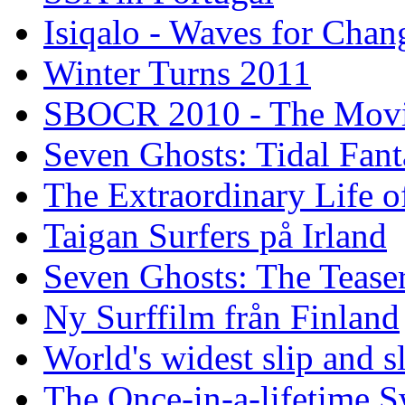
Isiqalo - Waves for Chan
Winter Turns 2011
SBOCR 2010 - The Mov
Seven Ghosts: Tidal Fant
The Extraordinary Life o
Taigan Surfers på Irland
Seven Ghosts: The Tease
Ny Surffilm från Finland
World's widest slip and s
The Once-in-a-lifetime S