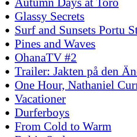
Autumn Days at Torö
Glassy Secrets
Surf and Sunsets Portu S
Pines and Waves
OhanaTV #2
Trailer: Jakten på den 
One Hour, Nathaniel Cur
Vacationer
Durferboys
From Cold to Warm