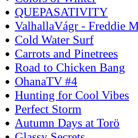
QUEPASATIVITY
ValhallaVágr - Freddie 
Cold Water Surf
Carrots and Pinetrees
Road to Chicken Bang
OhanaTV #4
Hunting for Cool Vibes
Perfect Storm
Autumn Days at Torö
Glassy Secrets