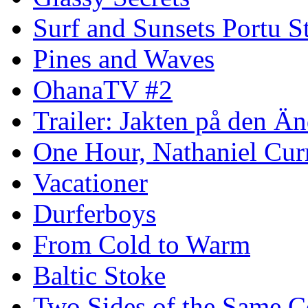
Surf and Sunsets Portu S
Pines and Waves
OhanaTV #2
Trailer: Jakten på den 
One Hour, Nathaniel Cur
Vacationer
Durferboys
From Cold to Warm
Baltic Stoke
Two Sides of the Same C