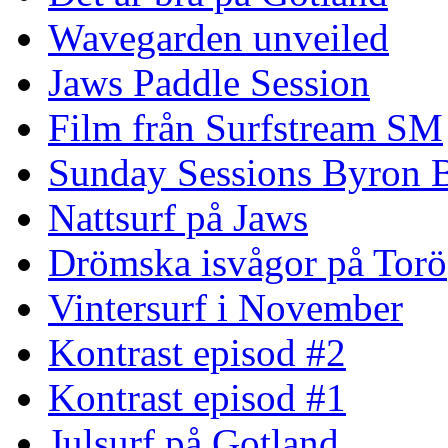
Wavegarden unveiled
Jaws Paddle Session
Film från Surfstream SM
Sunday Sessions Byron 
Nattsurf på Jaws
Drömska isvågor på Torö
Vintersurf i November
Kontrast episod #2
Kontrast episod #1
Julsurf på Gotland