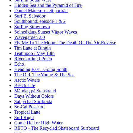
Hidden Sea and the Pyramid of Fire
Daniel Månsson - ett porträtt
Surf El Salvador
Southbound: episode 1 & 2
Surfing Strawtown
Solnedgång Sunset Vågor Waves
Wavegarden 2.0
Fly Me To The Moon: The Death Of The Air-Reverse
Tim Latte at Bingin
Teahupoo / May 13th
Riversurfing i Polen
Echo
Heading East - Going South
The Old, The Young & The Sea
Arctic Waters
Beach Life
Måndag på Stenstrand
Days Without Colors
Säl på hal Surfbräda
So-Cal Postcard
Tropical Latte
Surf Right
Come Hell or High Water
RETO - The Recycled Skateboard Surfboard