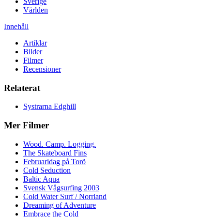
Sverige
Världen
Innehåll
Artiklar
Bilder
Filmer
Recensioner
Relaterat
Systrarna Edghill
Mer Filmer
Wood. Camp. Logging.
The Skateboard Fins
Februaridag på Torö
Cold Seduction
Baltic Aqua
Svensk Vågsurfing 2003
Cold Water Surf / Norrland
Dreaming of Adventure
Embrace the Cold