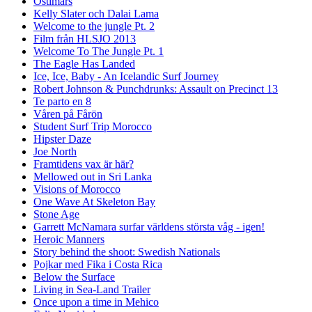
Ostimars
Kelly Slater och Dalai Lama
Welcome to the jungle Pt. 2
Film från HLSJO 2013
Welcome To The Jungle Pt. 1
The Eagle Has Landed
Ice, Ice, Baby - An Icelandic Surf Journey
Robert Johnson & Punchdrunks: Assault on Precinct 13
Te parto en 8
Våren på Fårön
Student Surf Trip Morocco
Hipster Daze
Joe North
Framtidens vax är här?
Mellowed out in Sri Lanka
Visions of Morocco
One Wave At Skeleton Bay
Stone Age
Garrett McNamara surfar världens största våg - igen!
Heroic Manners
Story behind the shoot: Swedish Nationals
Pojkar med Fika i Costa Rica
Below the Surface
Living in Sea-Land Trailer
Once upon a time in Mehico