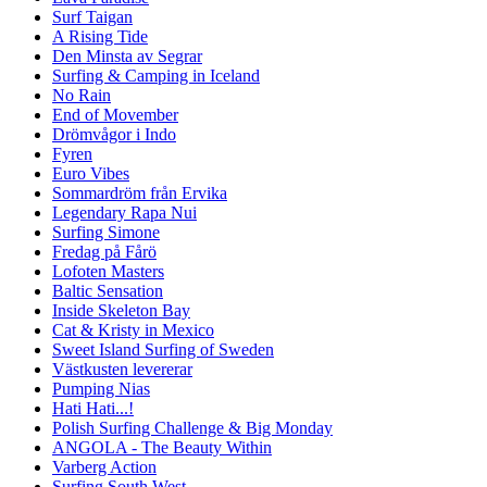
Surf Taigan
A Rising Tide
Den Minsta av Segrar
Surfing & Camping in Iceland
No Rain
End of Movember
Drömvågor i Indo
Fyren
Euro Vibes
Sommardröm från Ervika
Legendary Rapa Nui
Surfing Simone
Fredag på Fårö
Lofoten Masters
Baltic Sensation
Inside Skeleton Bay
Cat & Kristy in Mexico
Sweet Island Surfing of Sweden
Västkusten levererar
Pumping Nias
Hati Hati...!
Polish Surfing Challenge & Big Monday
ANGOLA - The Beauty Within
Varberg Action
Surfing South West