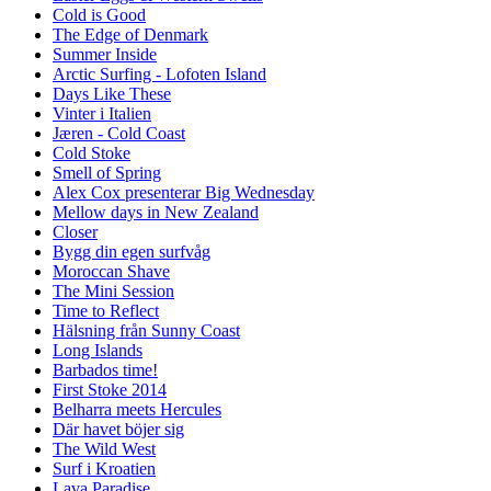
Cold is Good
The Edge of Denmark
Summer Inside
Arctic Surfing - Lofoten Island
Days Like These
Vinter i Italien
Jæren - Cold Coast
Cold Stoke
Smell of Spring
Alex Cox presenterar Big Wednesday
Mellow days in New Zealand
Closer
Bygg din egen surfvåg
Moroccan Shave
The Mini Session
Time to Reflect
Hälsning från Sunny Coast
Long Islands
Barbados time!
First Stoke 2014
Belharra meets Hercules
Där havet böjer sig
The Wild West
Surf i Kroatien
Lava Paradise