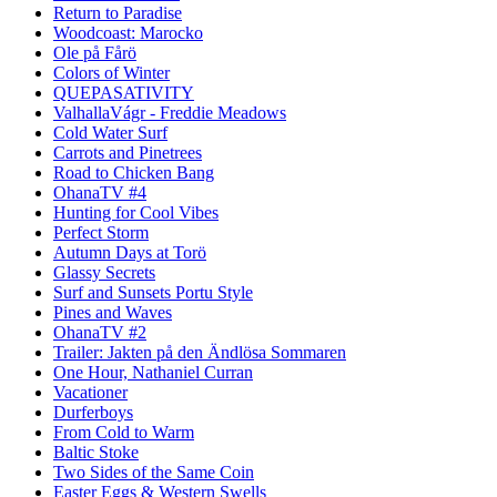
Return to Paradise
Woodcoast: Marocko
Ole på Fårö
Colors of Winter
QUEPASATIVITY
ValhallaVágr - Freddie Meadows
Cold Water Surf
Carrots and Pinetrees
Road to Chicken Bang
OhanaTV #4
Hunting for Cool Vibes
Perfect Storm
Autumn Days at Torö
Glassy Secrets
Surf and Sunsets Portu Style
Pines and Waves
OhanaTV #2
Trailer: Jakten på den Ändlösa Sommaren
One Hour, Nathaniel Curran
Vacationer
Durferboys
From Cold to Warm
Baltic Stoke
Two Sides of the Same Coin
Easter Eggs & Western Swells