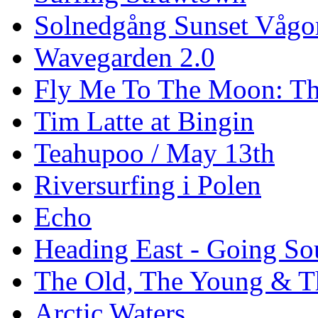
Solnedgång Sunset Vågo
Wavegarden 2.0
Fly Me To The Moon: Th
Tim Latte at Bingin
Teahupoo / May 13th
Riversurfing i Polen
Echo
Heading East - Going So
The Old, The Young & T
Arctic Waters