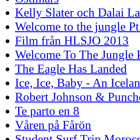
Kelly Slater och Dalai L
Welcome to the jungle Pt
Film från HLSJO 2013
Welcome To The Jungle P
The Eagle Has Landed
Ice, Ice, Baby - An Icela
Robert Johnson & Punchd
Te parto en 8
Våren på Fårön
Student Surf Trip Moroc