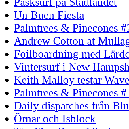
Påsksurf på Stadlandet
Un Buen Fiesta
Palmtrees & Pinecones #
Andrew Cotton at Mulla
Foilboardning med Lärdo
Vintersurf i New Hampsh
Keith Malloy testar Wav
Palmtrees & Pinecones #
Daily dispatches från Blu
Örnar och Isblock