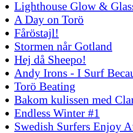
Lighthouse Glow & Gla
A Day on Torö
Fåröstajl!
Stormen når Gotland
Hej då Sheepo!
Andy Irons - I Surf Becau
Torö Beating
Bakom kulissen med Clar
Endless Winter #1
Swedish Surfers Enjoy 