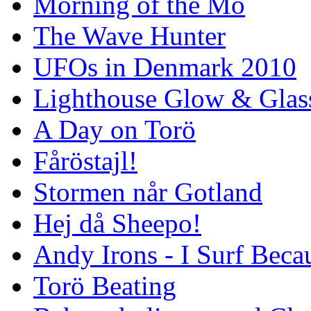
Morning of the Mo
The Wave Hunter
UFOs in Denmark 2010
Lighthouse Glow & Gla
A Day on Torö
Fåröstajl!
Stormen når Gotland
Hej då Sheepo!
Andy Irons - I Surf Becau
Torö Beating