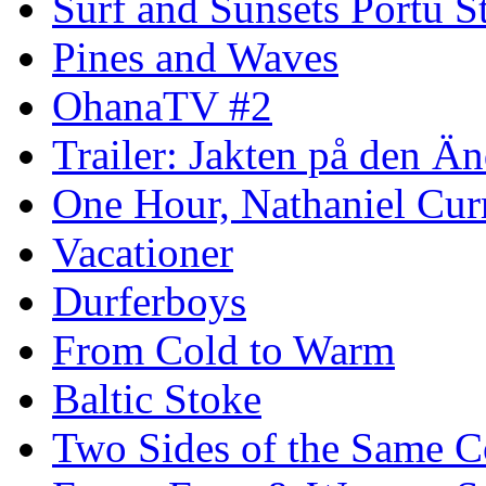
Surf and Sunsets Portu S
Pines and Waves
OhanaTV #2
Trailer: Jakten på den 
One Hour, Nathaniel Cur
Vacationer
Durferboys
From Cold to Warm
Baltic Stoke
Two Sides of the Same C