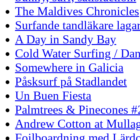
The Maldives Chronicles
Surfande tandläkare laga
A Day in Sandy Bay
Cold Water Surfing / Da
Somewhere in Galicia
Påsksurf på Stadlandet
Un Buen Fiesta
Palmtrees & Pinecones #
Andrew Cotton at Mulla
Foilboardning med Lärdo