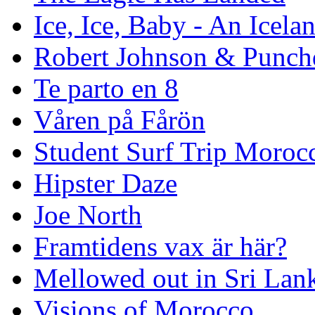
Ice, Ice, Baby - An Icela
Robert Johnson & Punchd
Te parto en 8
Våren på Fårön
Student Surf Trip Moroc
Hipster Daze
Joe North
Framtidens vax är här?
Mellowed out in Sri Lan
Visions of Morocco