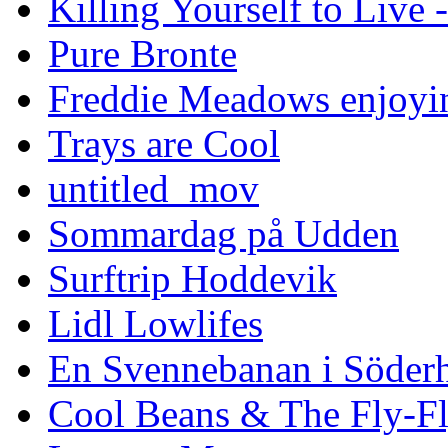
Killing Yourself to Live 
Pure Bronte
Freddie Meadows enjoying
Trays are Cool
untitled_mov
Sommardag på Udden
Surftrip Hoddevik
Lidl Lowlifes
En Svennebanan i Söder
Cool Beans & The Fly-F