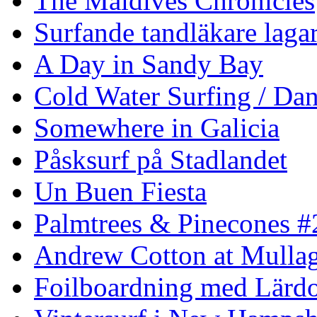
The Maldives Chronicles
Surfande tandläkare laga
A Day in Sandy Bay
Cold Water Surfing / Da
Somewhere in Galicia
Påsksurf på Stadlandet
Un Buen Fiesta
Palmtrees & Pinecones #
Andrew Cotton at Mulla
Foilboardning med Lärdo