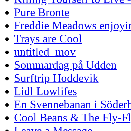
Pure Bronte
Freddie Meadows enjoying
Trays are Cool
untitled_mov
Sommardag på Udden
Surftrip Hoddevik
Lidl Lowlifes
En Svennebanan i Söder
Cool Beans & The Fly-F
Leave a Message