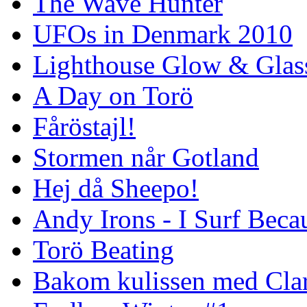
The Wave Hunter
UFOs in Denmark 2010
Lighthouse Glow & Gla
A Day on Torö
Fåröstajl!
Stormen når Gotland
Hej då Sheepo!
Andy Irons - I Surf Becau
Torö Beating
Bakom kulissen med Clar