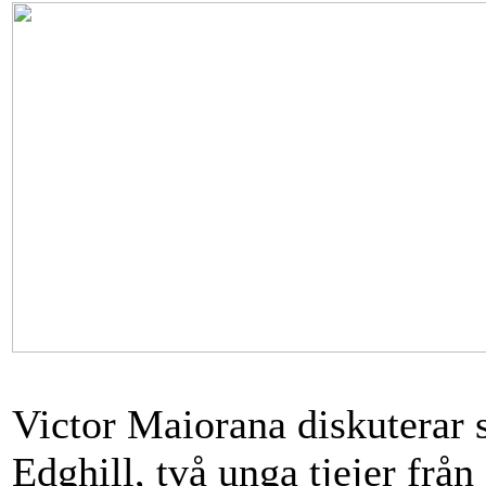
Victor Maiorana diskuterar 
Edghill, två unga tjejer frå