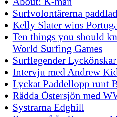
About: K-man
Surfvolontärerna paddlade
Kelly Slater wins Portuga
Ten things you should k
World Surfing Games
Surflegender Lyckönskar
Intervju med Andrew Ki
Lyckat Paddellopp runt
Rädda Östersjön med 
Systrarna Edghill