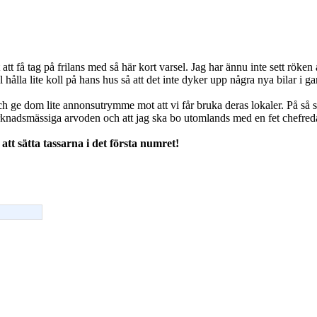
att få tag på frilans med så här kort varsel. Jag har ännu inte sett röken 
hålla lite koll på hans hus så att det inte dyker upp några nya bilar i g
h ge dom lite annonsutrymme mot att vi får bruka deras lokaler. På så sä
 marknadsmässiga arvoden och att jag ska bo utomlands med en fet chefred
tt sätta tassarna i det första numret!