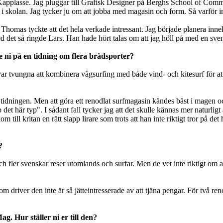
plasse. Jag pluggar till Grafisk Designer på Berghs School of Communi
i skolan. Jag tycker ju om att jobba med magasin och form. Så varför 
homas tyckte att det hela verkade intressant. Jag började planera inneh
det så ringde Lars. Han hade hört talas om att jag höll på med en sven
ade ni på en tidning om flera brädsporter?
var tvungna att kombinera vågsurfing med både vind- och kitesurf för att f
dningen. Men att göra ett renodlat surfmagasin kändes bäst i magen och
 det här typ". I sådant fall tycker jag att det skulle kännas mer naturl
m till kritan en rätt slapp lirare som trots att han inte riktigt tror på d
?
r och fler svenskar reser utomlands och surfar. Men de vet inte riktigt o
 driver den inte är så jätteintresserade av att tjäna pengar. För två ren
g. Hur ställer ni er till den?