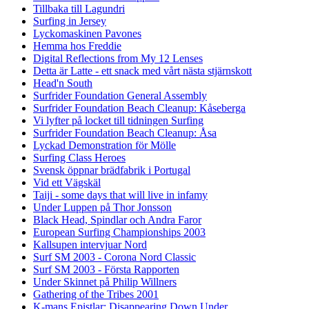
Tillbaka till Lagundri
Surfing in Jersey
Lyckomaskinen Pavones
Hemma hos Freddie
Digital Reflections from My 12 Lenses
Detta är Latte - ett snack med vårt nästa stjärnskott
Head'n South
Surfrider Foundation General Assembly
Surfrider Foundation Beach Cleanup: Kåseberga
Vi lyfter på locket till tidningen Surfing
Surfrider Foundation Beach Cleanup: Åsa
Lyckad Demonstration för Mölle
Surfing Class Heroes
Svensk öppnar brädfabrik i Portugal
Vid ett Vägskäl
Taiji - some days that will live in infamy
Under Luppen på Thor Jonsson
Black Head, Spindlar och Andra Faror
European Surfing Championships 2003
Kallsupen intervjuar Nord
Surf SM 2003 - Corona Nord Classic
Surf SM 2003 - Första Rapporten
Under Skinnet på Philip Willners
Gathering of the Tribes 2001
K-mans Epistlar: Disappearing Down Under