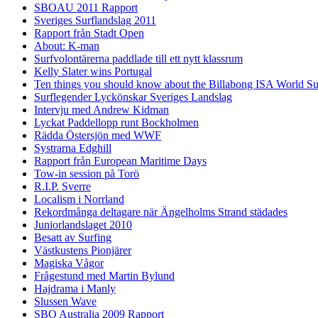
SBOAU 2011 Rapport
Sveriges Surflandslag 2011
Rapport från Stadt Open
About: K-man
Surfvolontärerna paddlade till ett nytt klassrum
Kelly Slater wins Portugal
Ten things you should know about the Billabong ISA World S
Surflegender Lyckönskar Sveriges Landslag
Intervju med Andrew Kidman
Lyckat Paddellopp runt Bockholmen
Rädda Östersjön med WWF
Systrarna Edghill
Rapport från European Maritime Days
Tow-in session på Torö
R.I.P. Sverre
Localism i Norrland
Rekordmånga deltagare när Ängelholms Strand städades
Juniorlandslaget 2010
Besatt av Surfing
Västkustens Pionjärer
Magiska Vågor
Frågestund med Martin Bylund
Hajdrama i Manly
Slussen Wave
SBO Australia 2009 Rapport