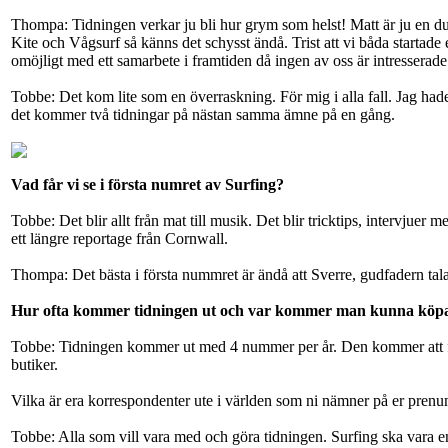
Thompa: Tidningen verkar ju bli hur grym som helst! Matt är ju en du
Kite och Vågsurf så känns det schysst ändå. Trist att vi båda startade
omöjligt med ett samarbete i framtiden då ingen av oss är intresserade 
Tobbe: Det kom lite som en överraskning. För mig i alla fall. Jag hade i
det kommer två tidningar på nästan samma ämne på en gång.
Vad får vi se i första numret av Surfing?
Tobbe: Det blir allt från mat till musik. Det blir tricktips, intervj
ett längre reportage från Cornwall.
Thompa: Det bästa i första nummret är ändå att Sverre, gudfadern talar 
Hur ofta kommer tidningen ut och var kommer man kunna köp
Tobbe: Tidningen kommer ut med 4 nummer per år. Den kommer att finnas
butiker.
Vilka är era korrespondenter ute i världen som ni nämner på er prenu
Tobbe: Alla som vill vara med och göra tidningen. Surfing ska vara en t