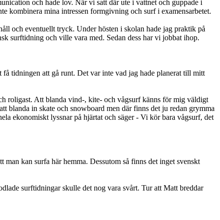
cation och hade lov. När vi satt där ute i vattnet och guppade i
inte kombinera mina intressen formgivning och surf i examensarbetet.
åll och eventuellt tryck. Under hösten i skolan hade jag praktik på
sk surftidning och ville vara med. Sedan dess har vi jobbat ihop.
å tidningen att gå runt. Det var inte vad jag hade planerat till mitt
 roligast. Att blanda vind-, kite- och vågsurf känns för mig väldigt
igt att blanda in skate och snowboard men där finns det ju redan grymma
et hela ekonomiskt lyssnar på hjärtat och säger - Vi kör bara vågsurf, det
m att man kan surfa här hemma. Dessutom så finns det inget svenskt
odlade surftidningar skulle det nog vara svårt. Tur att Matt breddar