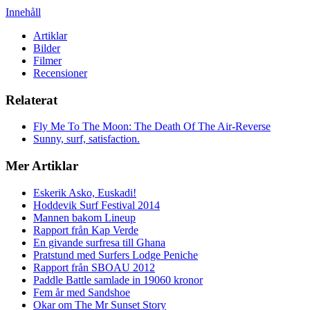
Innehåll
Artiklar
Bilder
Filmer
Recensioner
Relaterat
Fly Me To The Moon: The Death Of The Air-Reverse
Sunny, surf, satisfaction.
Mer Artiklar
Eskerik Asko, Euskadi!
Hoddevik Surf Festival 2014
Mannen bakom Lineup
Rapport från Kap Verde
En givande surfresa till Ghana
Pratstund med Surfers Lodge Peniche
Rapport från SBOAU 2012
Paddle Battle samlade in 19060 kronor
Fem år med Sandshoe
Okar om The Mr Sunset Story