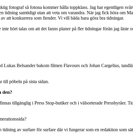
ktig fotograf så fotona kommer hålla toppklass. Jag har egentligen svår
 en tidning samtidigt utan att veta om varandra. När jag fick höra om Ma
av att konkurrera som fiender. Vi vill båda bara göra bra tidningar.
nte hört talas om att det fanns planer på fler tidningar förän jag läste o
uer med Lukas Belsander bakom filmen Flavours och Johan Cargelius, tandl
till pöbeln på sista sidan.
a den?
 tillgänglig i Press Stop-butiker och i välsorterade Pressbyråer. Tidni
merationssida?
idning av surfare för surfare där vi fungerar som en redaktion som sätte