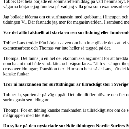
Tobbe: Det hela började en sommareftermiddag på vårt hemmabryt, Kap
vågorna började jag fundera på vad jag villa göra som examensarbete 
Jag bollade idéerna om ett surfmagasin med grabbarna i lineupen och T
tidningen Vi. Där fastnade jag mer för magasinvärlden. I samband med 
Var det alltid aktuellt att starta en ren surftidning eller funder
Tobbe: Lars trodde från början - även om han inte gillade det - att vi 
examensarbete och Thomas var inte heller så taggad på det.
Thompa: Det fanns ju en hel del ekonomiska argument för att bredda ti
nonchalant mot både vind- kite- och vågsurfare... "ähh vi slänger ihop
crossovertidningar; Transition t.ex. Hur som helst så är Lars, när det ko
kanske funkar.
Tror ni marknaden för surftidningar är tillräckligt stor i Sverige
Tobbe: Ja, sporten är på väg uppåt. Det blir allt fler utövare och fle
surfmagasin sen tidingare.
Thompa: För en tidning kanske marknaden är tillräckligt stor om de som
målgruppen med lite Kite.
Du syftar på den nystartade surf/kite tidningen Nordic Surfers Ma