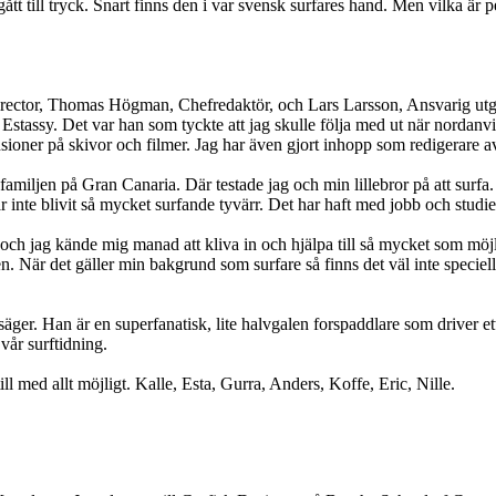
gått till tryck. Snart finns den i var svensk surfares hand. Men vilka är
irector, Thomas Högman, Chefredaktör, och Lars Larsson, Ansvarig utgi
 Estassy. Det var han som tyckte att jag skulle följa med ut när nordan
nsioner på skivor och filmer. Jag har även gjort inhopp som redigerare
miljen på Gran Canaria. Där testade jag och min lillebror på att surfa.
 inte blivit så mycket surfande tyvärr. Det har haft med jobb och studier 
ch jag kände mig manad att kliva in och hjälpa till så mycket som möjli
en. När det gäller min bakgrund som surfare så finns det väl inte speciell
 säger. Han är en superfanatisk, lite halvgalen forspaddlare som driver e
vår surftidning.
l med allt möjligt. Kalle, Esta, Gurra, Anders, Koffe, Eric, Nille.