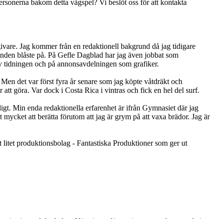
 personerna bakom detta vågspel? Vi beslöt oss för att kontakta
vare. Jag kommer från en redaktionell bakgrund då jag tidigare
vinden blåste på. På Gefle Dagblad har jag även jobbat som
 av tidningen och på annonsavdelningen som grafiker.
 Men det var först fyra år senare som jag köpte våtdräkt och
att göra. Var dock i Costa Rica i vintras och fick en hel del surf.
gt. Min enda redaktionella erfarenhet är ifrån Gymnasiet där jag
t mycket att berätta förutom att jag är grym på att vaxa brädor. Jag är
tt litet produktionsbolag - Fantastiska Produktioner som ger ut