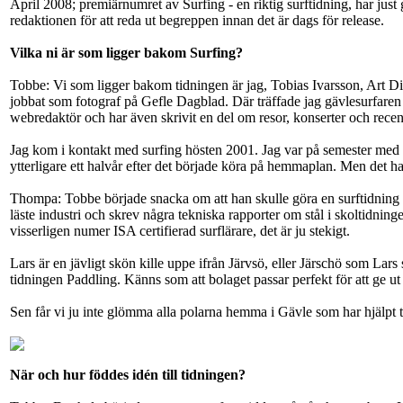
April 2008; premiärnumret av Surfing - en riktig surftidning, har just 
redaktionen för att reda ut begreppen innan det är dags för release.
Vilka ni är som ligger bakom Surfing?
Tobbe: Vi som ligger bakom tidningen är jag, Tobias Ivarsson, Art D
jobbat som fotograf på Gefle Dagblad. Där träffade jag gävlesurfaren
webredaktör och har även skrivit en del om resor, konserter och rece
Jag kom i kontakt med surfing hösten 2001. Jag var på semester med fa
ytterligare ett halvår efter det började köra på hemmaplan. Men det har
Thompa: Tobbe började snacka om att han skulle göra en surftidning o
läste industri och skrev några tekniska rapporter om stål i skoltidning
visserligen numer ISA certifierad surflärare, det är ju stekigt.
Lars är en jävligt skön kille uppe ifrån Järvsö, eller Järschö som Lars
tidningen Paddling. Känns som att bolaget passar perfekt för att ge ut 
Sen får vi ju inte glömma alla polarna hemma i Gävle som har hjälpt til
När och hur föddes idén till tidningen?