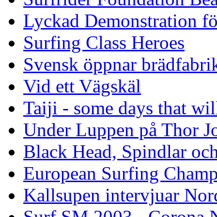
Lyckad Demonstration fö
Surfing Class Heroes
Svensk öppnar brädfabrik
Vid ett Vägskäl
Taiji - some days that wil
Under Luppen på Thor J
Black Head, Spindlar oc
European Surfing Champ
Kallsupen intervjuar Nor
Surf SM 2003 - Corona N