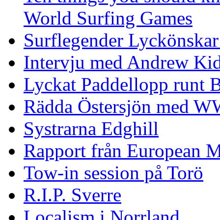
World Surfing Games
Surflegender Lyckönskar
Intervju med Andrew Ki
Lyckat Paddellopp runt
Rädda Östersjön med 
Systrarna Edghill
Rapport från European M
Tow-in session på Torö
R.I.P. Sverre
Localism i Norrland