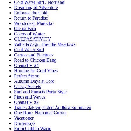
Cold Water Surf / Norrland
Dreaming of Adventure
Embrace the Cold
Return to Paradise
Woodcoast: Marocko
Ole på Fårö
Colors of Winter
QUEPASATIVITY
ValhallaVágr - Freddie Meadows
Cold Water Surf
Carrots and Pinetrees
Road to Chicken Bang
OhanaTV #4
Hunting for Cool Vibes
Perfect Storm
Autumn Days at Torö
Glassy Secrets
Surf and Sunsets Portu Style
Pines and Waves
OhanaTV #2
Trailer: Jakten på den Ändlösa Sommaren
One Hour, Nathaniel Curran
Vacationer
Durferboys
From Cold to Warm