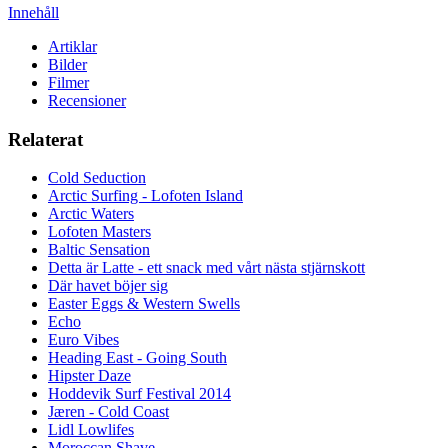
Innehåll
Artiklar
Bilder
Filmer
Recensioner
Relaterat
Cold Seduction
Arctic Surfing - Lofoten Island
Arctic Waters
Lofoten Masters
Baltic Sensation
Detta är Latte - ett snack med vårt nästa stjärnskott
Där havet böjer sig
Easter Eggs & Western Swells
Echo
Euro Vibes
Heading East - Going South
Hipster Daze
Hoddevik Surf Festival 2014
Jæren - Cold Coast
Lidl Lowlifes
Moroccan Shave