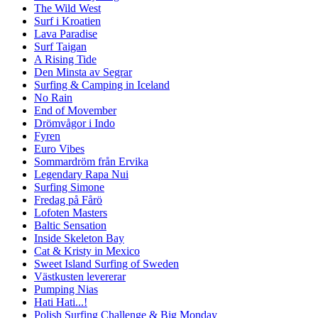
The Wild West
Surf i Kroatien
Lava Paradise
Surf Taigan
A Rising Tide
Den Minsta av Segrar
Surfing & Camping in Iceland
No Rain
End of Movember
Drömvågor i Indo
Fyren
Euro Vibes
Sommardröm från Ervika
Legendary Rapa Nui
Surfing Simone
Fredag på Fårö
Lofoten Masters
Baltic Sensation
Inside Skeleton Bay
Cat & Kristy in Mexico
Sweet Island Surfing of Sweden
Västkusten levererar
Pumping Nias
Hati Hati...!
Polish Surfing Challenge & Big Monday