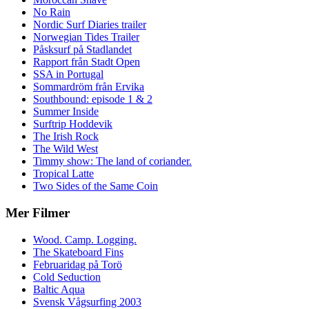
No Rain
Nordic Surf Diaries trailer
Norwegian Tides Trailer
Påsksurf på Stadlandet
Rapport från Stadt Open
SSA in Portugal
Sommardröm från Ervika
Southbound: episode 1 & 2
Summer Inside
Surftrip Hoddevik
The Irish Rock
The Wild West
Timmy show: The land of coriander.
Tropical Latte
Two Sides of the Same Coin
Mer Filmer
Wood. Camp. Logging.
The Skateboard Fins
Februaridag på Torö
Cold Seduction
Baltic Aqua
Svensk Vågsurfing 2003