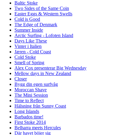
Baltic Stoke
Two Sides of the Same Coin
Easter Eggs & Western Swells
Cold is Good
The Edge of Denmark
Summer Inside
Arctic Surfing - Lofoten Island
Days Like These
Vinter i Italien
Jæren - Cold Coast
Cold Stoke
Smell of Spring
Alex Cox presenterar Big Wednesday
Mellow days in New Zealand
Closer
Bygg din egen surfvåg
Moroccan Shave
The Mini Session
Time to Reflect
Hälsning från Sunny Coast
Long Islands
Barbados time!
First Stoke 2014
Belharra meets Hercules
Där havet böjer sig