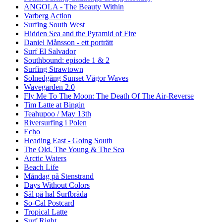
ANGOLA - The Beauty Within
Varberg Action
Surfing South West
Hidden Sea and the Pyramid of Fire
Daniel Månsson - ett porträtt
Surf El Salvador
Southbound: episode 1 & 2
Surfing Strawtown
Solnedgång Sunset Vågor Waves
Wavegarden 2.0
Fly Me To The Moon: The Death Of The Air-Reverse
Tim Latte at Bingin
Teahupoo / May 13th
Riversurfing i Polen
Echo
Heading East - Going South
The Old, The Young & The Sea
Arctic Waters
Beach Life
Måndag på Stenstrand
Days Without Colors
Säl på hal Surfbräda
So-Cal Postcard
Tropical Latte
Surf Right