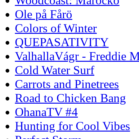
Woodcoast: Marocko
Ole på Fårö
Colors of Winter
QUEPASATIVITY
ValhallaVágr - Freddie 
Cold Water Surf
Carrots and Pinetrees
Road to Chicken Bang
OhanaTV #4
Hunting for Cool Vibes