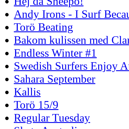
Hej då Sheepo!
Andy Irons - I Surf Becau
Torö Beating
Bakom kulissen med Clar
Endless Winter #1
Swedish Surfers Enjoy 
Sahara September
Kallis
Torö 15/9
Regular Tuesday