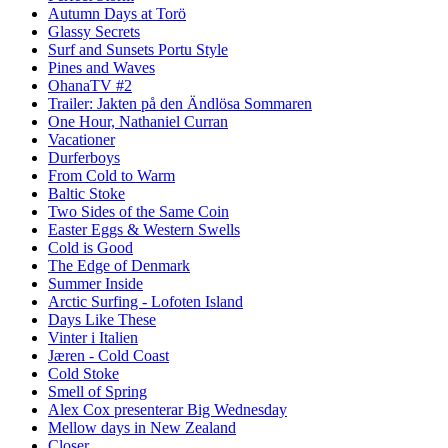
Autumn Days at Torö
Glassy Secrets
Surf and Sunsets Portu Style
Pines and Waves
OhanaTV #2
Trailer: Jakten på den Ändlösa Sommaren
One Hour, Nathaniel Curran
Vacationer
Durferboys
From Cold to Warm
Baltic Stoke
Two Sides of the Same Coin
Easter Eggs & Western Swells
Cold is Good
The Edge of Denmark
Summer Inside
Arctic Surfing - Lofoten Island
Days Like These
Vinter i Italien
Jæren - Cold Coast
Cold Stoke
Smell of Spring
Alex Cox presenterar Big Wednesday
Mellow days in New Zealand
Closer