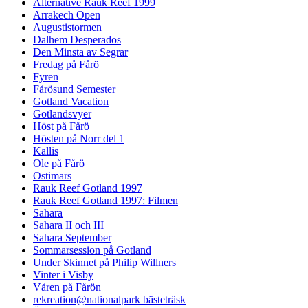
Alternative Rauk Reef 1999
Arrakech Open
Augustistormen
Dalhem Desperados
Den Minsta av Segrar
Fredag på Fårö
Fyren
Fårösund Semester
Gotland Vacation
Gotlandsvyer
Höst på Fårö
Hösten på Norr del 1
Kallis
Ole på Fårö
Ostimars
Rauk Reef Gotland 1997
Rauk Reef Gotland 1997: Filmen
Sahara
Sahara II och III
Sahara September
Sommarsession på Gotland
Under Skinnet på Philip Willners
Vinter i Visby
Våren på Fårön
rekreation@nationalpark bästeträsk