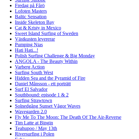
Fredag på Fårö
Lofoten Masters
Baltic Sensation
Inside Skeleton Bay
Cat & Kristy in Mexico
Sweet Island Surfing of Sweden
Västkusten levererar
Pumping Nias
Hati Hati...!
Polish Surfing Challenge & Big Monday
ANGOLA - The Beauty Within
Varberg Action
Surfing South West
Hidden Sea and the Pyramid of Fire
Daniel Månsson - ett porträtt
Surf El Salvador
Southbound: episode 1 & 2
Surfing Strawtown
Solnedgång Sunset Vågor Waves
Wavegarden 2.0
Fly Me To The Moon: The Death Of The Air-Reverse
Tim Latte at Bingin
Teahupoo / May 13th
Riversurfing i Polen