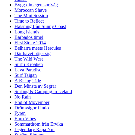
Bygg din egen surfvåg
Moroccan Shave
The Mini Session
Time to Reflect
Hälsning från Sunny Coast
Long Islands
Barbados time!
First Stoke 2014
Belharra meets Hercules
Där havet böjer sig
The Wild West
Surf i Kroatien
Lava Paradise
Surf Taigan
A Rising Tide
Den Minsta av Segrar
Surfing & Camping in Iceland
No Rain
End of Movember
Drömvågor i Indo
Fyren
Euro Vibes
Sommardröm från Ervika
Legendary Rapa Nui
Surfing Simone