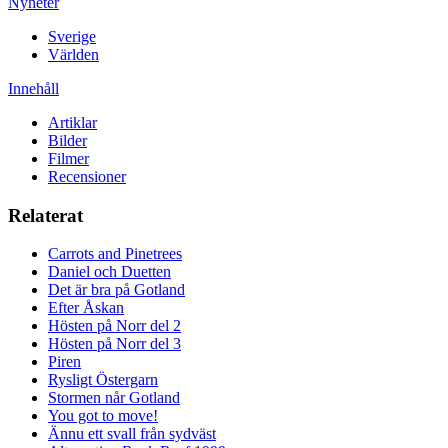
Nyheter
Sverige
Världen
Innehåll
Artiklar
Bilder
Filmer
Recensioner
Relaterat
Carrots and Pinetrees
Daniel och Duetten
Det är bra på Gotland
Efter Åskan
Hösten på Norr del 2
Hösten på Norr del 3
Piren
Rysligt Östergarn
Stormen når Gotland
You got to move!
Ännu ett svall från sydväst