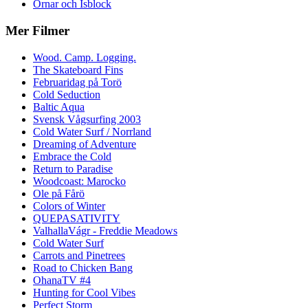
Örnar och Isblock
Mer Filmer
Wood. Camp. Logging.
The Skateboard Fins
Februaridag på Torö
Cold Seduction
Baltic Aqua
Svensk Vågsurfing 2003
Cold Water Surf / Norrland
Dreaming of Adventure
Embrace the Cold
Return to Paradise
Woodcoast: Marocko
Ole på Fårö
Colors of Winter
QUEPASATIVITY
ValhallaVágr - Freddie Meadows
Cold Water Surf
Carrots and Pinetrees
Road to Chicken Bang
OhanaTV #4
Hunting for Cool Vibes
Perfect Storm