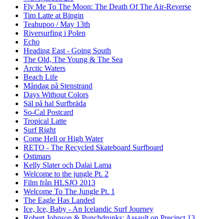
Fly Me To The Moon: The Death Of The Air-Reverse
Tim Latte at Bingin
Teahupoo / May 13th
Riversurfing i Polen
Echo
Heading East - Going South
The Old, The Young & The Sea
Arctic Waters
Beach Life
Måndag på Stenstrand
Days Without Colors
Säl på hal Surfbräda
So-Cal Postcard
Tropical Latte
Surf Right
Come Hell or High Water
RETO - The Recycled Skateboard Surfboard
Ostimars
Kelly Slater och Dalai Lama
Welcome to the jungle Pt. 2
Film från HLSJO 2013
Welcome To The Jungle Pt. 1
The Eagle Has Landed
Ice, Ice, Baby - An Icelandic Surf Journey
Robert Johnson & Punchdrunks: Assault on Precinct 13