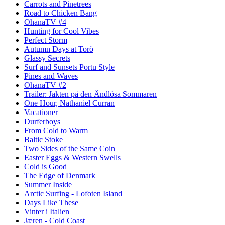
Carrots and Pinetrees
Road to Chicken Bang
OhanaTV #4
Hunting for Cool Vibes
Perfect Storm
Autumn Days at Torö
Glassy Secrets
Surf and Sunsets Portu Style
Pines and Waves
OhanaTV #2
Trailer: Jakten på den Ändlösa Sommaren
One Hour, Nathaniel Curran
Vacationer
Durferboys
From Cold to Warm
Baltic Stoke
Two Sides of the Same Coin
Easter Eggs & Western Swells
Cold is Good
The Edge of Denmark
Summer Inside
Arctic Surfing - Lofoten Island
Days Like These
Vinter i Italien
Jæren - Cold Coast