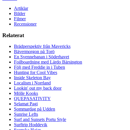
Artiklar
Bilder
Filmer
Recensioner
Relaterat
Brädperspektiv från Mavericks
Bävermorgon på Torö
En Svennebanan i Söderhavet
Foilboardning med Lärdo Bärsington
Följ med Freddie in i Tuben
Hunting for Cool Vibes
Inside Skeleton Bay
Localism i Norrland
Lookin' out my back door
Mölle Kooks
QUEPASATIVITY
Selamat Pagi
Sommardag på Udden
Sunrise Lefts
Surf and Sunsets Portu Style
Surftrip Hoddevik
Svenska Hajar