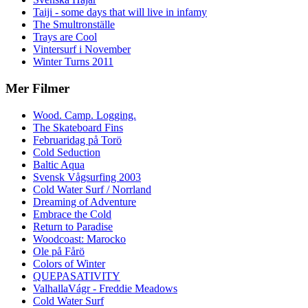
Taiji - some days that will live in infamy
The Smultronställe
Trays are Cool
Vintersurf i November
Winter Turns 2011
Mer Filmer
Wood. Camp. Logging.
The Skateboard Fins
Februaridag på Torö
Cold Seduction
Baltic Aqua
Svensk Vågsurfing 2003
Cold Water Surf / Norrland
Dreaming of Adventure
Embrace the Cold
Return to Paradise
Woodcoast: Marocko
Ole på Fårö
Colors of Winter
QUEPASATIVITY
ValhallaVágr - Freddie Meadows
Cold Water Surf