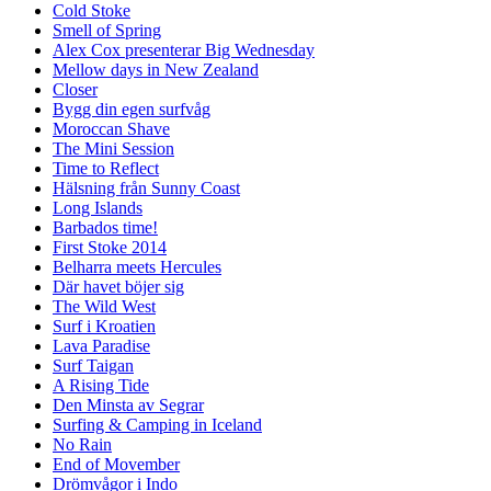
Cold Stoke
Smell of Spring
Alex Cox presenterar Big Wednesday
Mellow days in New Zealand
Closer
Bygg din egen surfvåg
Moroccan Shave
The Mini Session
Time to Reflect
Hälsning från Sunny Coast
Long Islands
Barbados time!
First Stoke 2014
Belharra meets Hercules
Där havet böjer sig
The Wild West
Surf i Kroatien
Lava Paradise
Surf Taigan
A Rising Tide
Den Minsta av Segrar
Surfing & Camping in Iceland
No Rain
End of Movember
Drömvågor i Indo