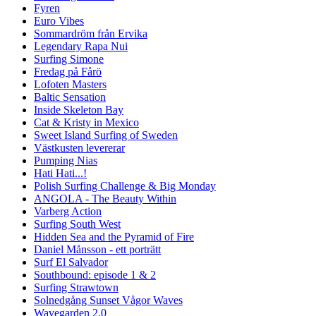
Fyren
Euro Vibes
Sommardröm från Ervika
Legendary Rapa Nui
Surfing Simone
Fredag på Fårö
Lofoten Masters
Baltic Sensation
Inside Skeleton Bay
Cat & Kristy in Mexico
Sweet Island Surfing of Sweden
Västkusten levererar
Pumping Nias
Hati Hati...!
Polish Surfing Challenge & Big Monday
ANGOLA - The Beauty Within
Varberg Action
Surfing South West
Hidden Sea and the Pyramid of Fire
Daniel Månsson - ett porträtt
Surf El Salvador
Southbound: episode 1 & 2
Surfing Strawtown
Solnedgång Sunset Vågor Waves
Wavegarden 2.0