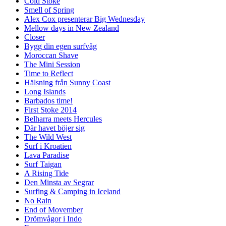
Cold Stoke
Smell of Spring
Alex Cox presenterar Big Wednesday
Mellow days in New Zealand
Closer
Bygg din egen surfvåg
Moroccan Shave
The Mini Session
Time to Reflect
Hälsning från Sunny Coast
Long Islands
Barbados time!
First Stoke 2014
Belharra meets Hercules
Där havet böjer sig
The Wild West
Surf i Kroatien
Lava Paradise
Surf Taigan
A Rising Tide
Den Minsta av Segrar
Surfing & Camping in Iceland
No Rain
End of Movember
Drömvågor i Indo