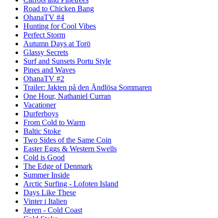
Road to Chicken Bang
OhanaTV #4
Hunting for Cool Vibes
Perfect Storm
Autumn Days at Torö
Glassy Secrets
Surf and Sunsets Portu Style
Pines and Waves
OhanaTV #2
Trailer: Jakten på den Ändlösa Sommaren
One Hour, Nathaniel Curran
Vacationer
Durferboys
From Cold to Warm
Baltic Stoke
Two Sides of the Same Coin
Easter Eggs & Western Swells
Cold is Good
The Edge of Denmark
Summer Inside
Arctic Surfing - Lofoten Island
Days Like These
Vinter i Italien
Jæren - Cold Coast