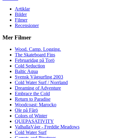
Artiklar
Bilder
Filmer
Recensioner
Mer Filmer
Wood. Camp. Logging.
The Skateboard Fins
Februaridag på Torö
Cold Seduction
Baltic Aqua
Svensk Vågsurfing 2003
Cold Water Surf / Norrland
Dreaming of Adventure
Embrace the Cold
Return to Paradise
Woodcoast: Marocko
Ole på Fårö
Colors of Winter
QUEPASATIVITY
ValhallaVágr - Freddie Meadows
Cold Water Surf
Carrots and Pinetrees