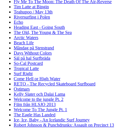
Fly Me To The Moon: The Death Of The Air-Reverse
Tim Latte at Bingin
Teahupoo / May 13th
Riversurfing i Polen
Echo
Heading East - Going South
The Old, The Young & The Sea
Arctic Waters
Beach Life
Måndag på Stenstrand
Days Without Colors
Säl på hal Surfbräda
So-Cal Postcard
Tropical Latte
Surf Right
Come Hell or High Water
RETO - The Recycled Skateboard Surfboard
Ostimars
Kelly Slater och Dalai Lama
Welcome to the jungle Pt. 2
Film från HLSJO 2013
Welcome To The Jungle Pt. 1
The Eagle Has Landed
Ice, Ice, Baby - An Icelandic Surf Journey
Robert Johnson & Punchdrunks: Assault on Precinct 13