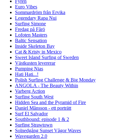
Fyren
Euro Vibes
Sommardröm från Ervika
Legendary Rapa Nui
Surfing Simone
Fredag på Fårö
Lofoten Masters
Baltic Sensation
Inside Skeleton Bay
Cat & Kristy in Mexico
Sweet Island Surfing of Sweden
Västkusten levererar
Pumping Nias
Hati Hati...!
Polish Surfing Challenge & Big Monday
ANGOLA - The Beauty Within
Varberg Action
Surfing South West
Hidden Sea and the Pyramid of Fire
Daniel Månsson - ett porträtt
Surf El Salvador
Southbound: episode 1 & 2
Surfing Strawtown
Solnedgång Sunset Vågor Waves
Wavegarden 2.0