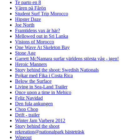
Te parto en 8
Våren på Fårön
Student Surf Trip Morocco
Hipster Daze
Joe North
Framtidens vax är här?
Mellowed out in Sri Lanka
Visions of Morocco
One Wave At Skeleton Bay
Stone Age
Garrett McNamara surfar världens största våg - igen!
Heroic Manners
Story behind the shoot: Swedish Nationals
Pojkar med Fika i Costa Rica
Below the Surface
Living in Sea-Land Trailer
Once upon a time in Mehico
Feliz Navidad
Den fula ankungen
Chop Chop
Drift - trailer
Winter Jam Varberg 2012
Story behind the shoot
rekreation@nationalpark bästeträsk
Wipeout