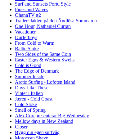
Surf and Sunsets Portu Style
Pines and Waves
OhanaTV #2
Trailer: Jakten på den Ändlösa Sommaren
One Hour, Nathaniel Curran
Vacationer
Durferboys
From Cold to Warm
Baltic Stoke
Two Sides of the Same Coin
Easter Eggs & Western Swells
Cold is Good
The Edge of Denmark
Summer Inside
Arctic Surfing - Lofoten Island
Days Like These
Vinter i Italien
Jæren - Cold Coast
Cold Stoke
Smell of Spring
Alex Cox presenterar Big Wednesday
Mellow days in New Zealand
Closer
Bygg din egen surfvåg
Moroccan Shave