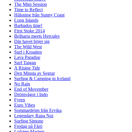
The Mini Session
Time to Reflect
Hälsning från Sunny Coast
Long Islands
Barbados time!
First Stoke 2014
Belharra meets Hercules
Där havet böjer sig
The Wild West
Surf i Kroatien
Lava Paradise
Surf Taigan
A Rising Tide
Den Minsta av Segrar
Surfing & Camping in Iceland
No Rain
End of Movember
Drömvågor i Indo
Fyren
Euro Vibes
Sommardröm från Ervika
Legendary Rapa Nui
Surfing Simone
Fredag på Fårö
Lofoten Masters