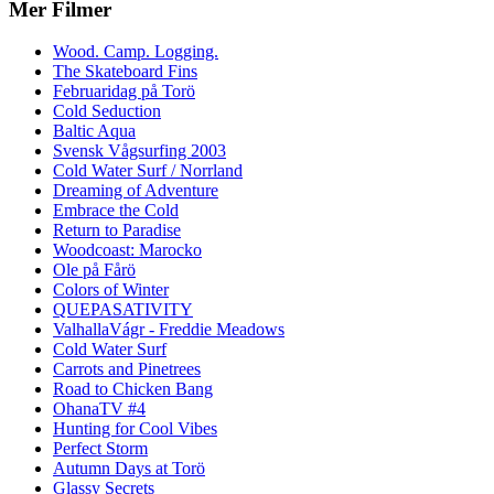
Mer Filmer
Wood. Camp. Logging.
The Skateboard Fins
Februaridag på Torö
Cold Seduction
Baltic Aqua
Svensk Vågsurfing 2003
Cold Water Surf / Norrland
Dreaming of Adventure
Embrace the Cold
Return to Paradise
Woodcoast: Marocko
Ole på Fårö
Colors of Winter
QUEPASATIVITY
ValhallaVágr - Freddie Meadows
Cold Water Surf
Carrots and Pinetrees
Road to Chicken Bang
OhanaTV #4
Hunting for Cool Vibes
Perfect Storm
Autumn Days at Torö
Glassy Secrets