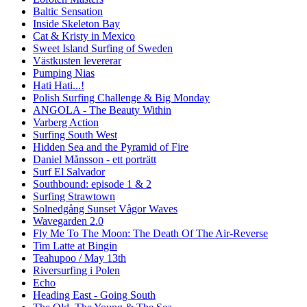
Baltic Sensation
Inside Skeleton Bay
Cat & Kristy in Mexico
Sweet Island Surfing of Sweden
Västkusten levererar
Pumping Nias
Hati Hati...!
Polish Surfing Challenge & Big Monday
ANGOLA - The Beauty Within
Varberg Action
Surfing South West
Hidden Sea and the Pyramid of Fire
Daniel Månsson - ett porträtt
Surf El Salvador
Southbound: episode 1 & 2
Surfing Strawtown
Solnedgång Sunset Vågor Waves
Wavegarden 2.0
Fly Me To The Moon: The Death Of The Air-Reverse
Tim Latte at Bingin
Teahupoo / May 13th
Riversurfing i Polen
Echo
Heading East - Going South