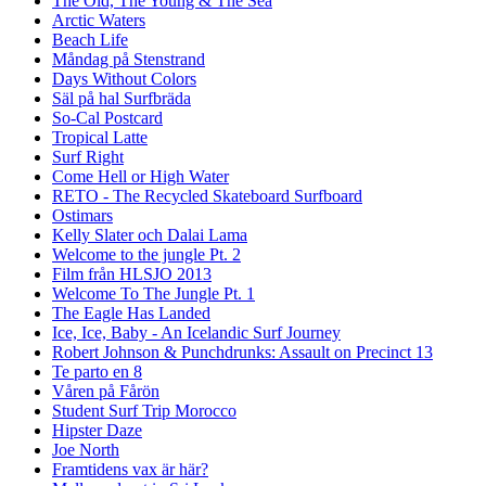
The Old, The Young & The Sea
Arctic Waters
Beach Life
Måndag på Stenstrand
Days Without Colors
Säl på hal Surfbräda
So-Cal Postcard
Tropical Latte
Surf Right
Come Hell or High Water
RETO - The Recycled Skateboard Surfboard
Ostimars
Kelly Slater och Dalai Lama
Welcome to the jungle Pt. 2
Film från HLSJO 2013
Welcome To The Jungle Pt. 1
The Eagle Has Landed
Ice, Ice, Baby - An Icelandic Surf Journey
Robert Johnson & Punchdrunks: Assault on Precinct 13
Te parto en 8
Våren på Fårön
Student Surf Trip Morocco
Hipster Daze
Joe North
Framtidens vax är här?