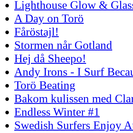
Lighthouse Glow & Gla
A Day on Torö
Fåröstajl!
Stormen når Gotland
Hej då Sheepo!
Andy Irons - I Surf Becau
Torö Beating
Bakom kulissen med Clar
Endless Winter #1
Swedish Surfers Enjoy 