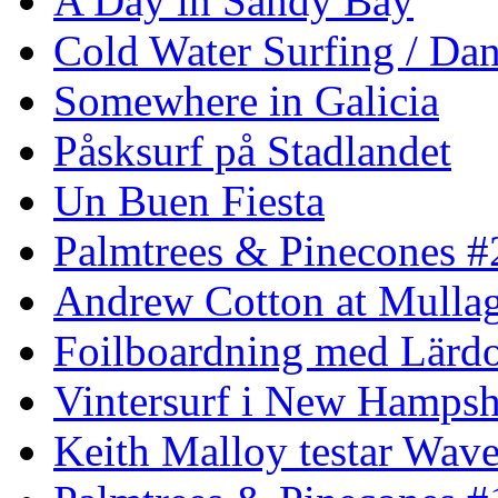
A Day in Sandy Bay
Cold Water Surfing / Da
Somewhere in Galicia
Påsksurf på Stadlandet
Un Buen Fiesta
Palmtrees & Pinecones #
Andrew Cotton at Mulla
Foilboardning med Lärdo
Vintersurf i New Hampsh
Keith Malloy testar Wav