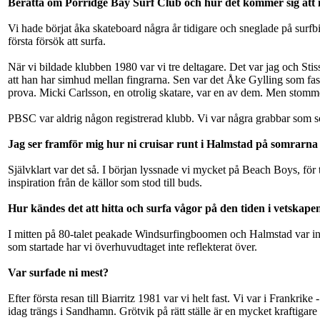
Berätta om Porridge Bay Surf Club och hur det kommer sig att n
Vi hade börjat åka skateboard några år tidigare och sneglade på surfb
första försök att surfa.
När vi bildade klubben 1980 var vi tre deltagare. Det var jag och Sti
att han har simhud mellan fingrarna. Sen var det Åke Gylling som fastn
prova. Micki Carlsson, en otrolig skatare, var en av dem. Men stom
PBSC var aldrig någon registrerad klubb. Vi var några grabbar som s
Jag ser framför mig hur ni cruisar runt i Halmstad på somrarna
Självklart var det så. I början lyssnade vi mycket på Beach Boys, för 
inspiration från de källor som stod till buds.
Hur kändes det att hitta och surfa vågor på den tiden i vetskapen
I mitten på 80-talet peakade Windsurfingboomen och Halmstad var inge
som startade har vi överhuvudtaget inte reflekterat över.
Var surfade ni mest?
Efter första resan till Biarritz 1981 var vi helt fast. Vi var i Frankri
idag trängs i Sandhamn. Grötvik på rätt ställe är en mycket kraftigare