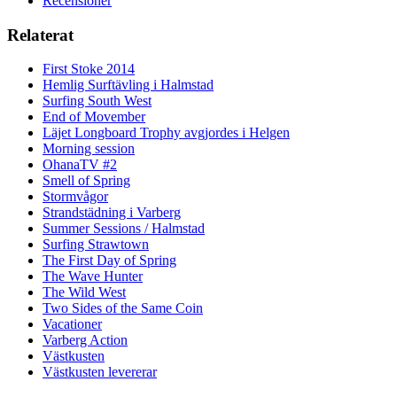
Recensioner
Relaterat
First Stoke 2014
Hemlig Surftävling i Halmstad
Surfing South West
End of Movember
Läjet Longboard Trophy avgjordes i Helgen
Morning session
OhanaTV #2
Smell of Spring
Stormvågor
Strandstädning i Varberg
Summer Sessions / Halmstad
Surfing Strawtown
The First Day of Spring
The Wave Hunter
The Wild West
Two Sides of the Same Coin
Vacationer
Varberg Action
Västkusten
Västkusten levererar