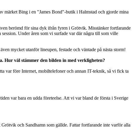
äda av märket Bing i en "James Bond"-butik i Halmstad och gjorde mina
även berömd för sina dyk ifrån fyren i Grötvik. Misstänker fortfarande
 session. Under åren som vi surfade var där några till som ville
 även mycket utanför lineupen, festade och väntade på nästa storm!
a. Hur väl stämmer den bilden in med verkligheten?
a var före Internet, mobiltelefoner och annan IT-teknik, så vi fick ta
en var bara en udda företeelse. Att vi var bland de första i Sverige
 det Grötvik och Sandhamn som gällde. Fattar fortfarande inte varför alla