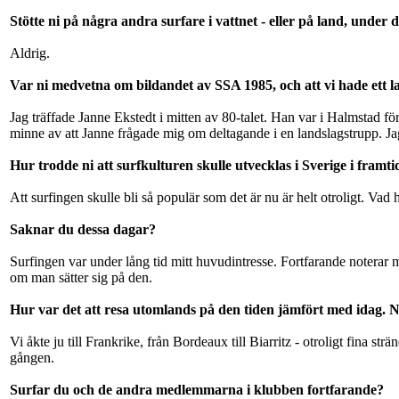
Stötte ni på några andra surfare i vattnet - eller på land, under d
Aldrig.
Var ni medvetna om bildandet av SSA 1985, och att vi hade ett l
Jag träffade Janne Ekstedt i mitten av 80-talet. Han var i Halmstad fö
minne av att Janne frågade mig om deltagande i en landslagstrupp. Jag 
Hur trodde ni att surfkulturen skulle utvecklas i Sverige i framt
Att surfingen skulle bli så populär som det är nu är helt otroligt. Vad
Saknar du dessa dagar?
Surfingen var under lång tid mitt huvudintresse. Fortfarande noterar ma
om man sätter sig på den.
Hur var det att resa utomlands på den tiden jämfört med idag. 
Vi åkte ju till Frankrike, från Bordeaux till Biarritz - otroligt fina 
gången.
Surfar du och de andra medlemmarna i klubben fortfarande?