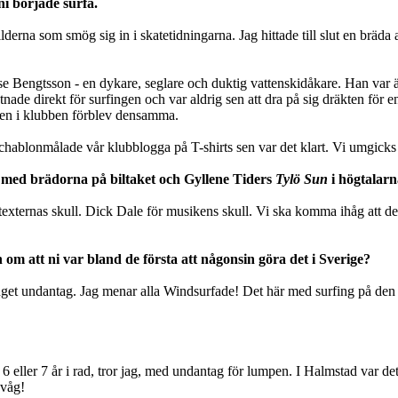
i började surfa.
ilderna som smög sig in i skatetidningarna. Jag hittade till slut en br
sse Bengtsson - en dykare, seglare och duktig vattenskidåkare. Han var 
ade direkt för surfingen och var aldrig sen att dra på sig dräkten för en
men i klubben förblev densamma.
chablonmålade vår klubblogga på T-shirts sen var det klart. Vi umgicks
 med brädorna på biltaket och Gyllene Tiders
Tylö Sun
i högtalarn
texternas skull. Dick Dale för musikens skull. Vi ska komma ihåg att dett
 om att ni var bland de första att någonsin göra det i Sverige?
t undantag. Jag menar alla Windsurfade! Det här med surfing på den tid
ke - 6 eller 7 år i rad, tror jag, med undantag för lumpen. I Halmstad var
 våg!