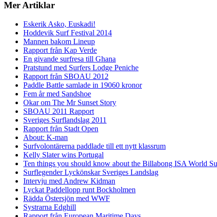
Mer Artiklar
Eskerik Asko, Euskadi!
Hoddevik Surf Festival 2014
Mannen bakom Lineup
Rapport från Kap Verde
En givande surfresa till Ghana
Pratstund med Surfers Lodge Peniche
Rapport från SBOAU 2012
Paddle Battle samlade in 19060 kronor
Fem år med Sandshoe
Okar om The Mr Sunset Story
SBOAU 2011 Rapport
Sveriges Surflandslag 2011
Rapport från Stadt Open
About: K-man
Surfvolontärerna paddlade till ett nytt klassrum
Kelly Slater wins Portugal
Ten things you should know about the Billabong ISA World S
Surflegender Lyckönskar Sveriges Landslag
Intervju med Andrew Kidman
Lyckat Paddellopp runt Bockholmen
Rädda Östersjön med WWF
Systrarna Edghill
Rapport från European Maritime Days