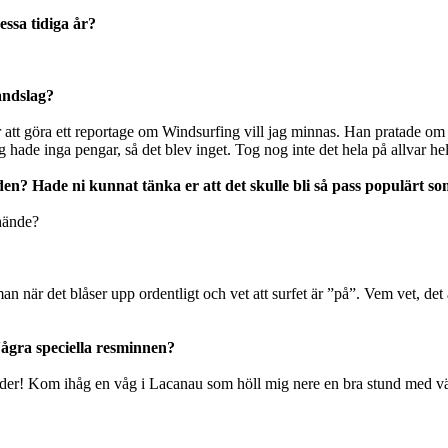
essa tidiga år?
andslag?
r att göra ett reportage om Windsurfing vill jag minnas. Han pratade om S
hade inga pengar, så det blev inget. Tog nog inte det hela på allvar hel
iden? Hade ni kunnat tänka er att det skulle bli så pass populärt so
 hände?
n när det blåser upp ordentligt och vet att surfet är ”på”. Vem vet, det 
Några speciella resminnen?
stränder! Kom ihåg en våg i Lacanau som höll mig nere en bra stund med vä