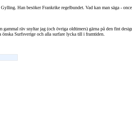
ke Gylling. Han besöker Frankrike regelbundet. Vad kan man säga - on
m gammal räv snyltar jag (och övriga oldtimers) gärna på den fint design
önska Surfsverige och alla surfare lycka till i framtiden.