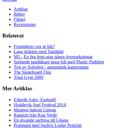
Artiklar
Bilder
Filmer
Recensioner
Relaterat
Framtidens vax är här?
Laga dräkten med Tandtråd
M5 - En bra fena utan några överraskningar
Surfande tandläkare lagar hål med Plastic Padding
Test av Soloshot - automatisk kameraman
The Skateboard Fins
Total Gym 2000
Mer Artiklar
Eskerik Asko, Euskadi!
Hoddevik Surf Festival 2014
Mannen bakom Lineup
Rapport från Kap Verde
En givande surfresa till Ghana
Pratstund med Surfers Lodge Peniche