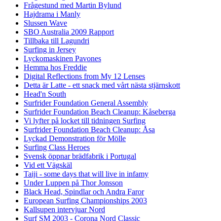
Frågestund med Martin Bylund
Hajdrama i Manly
Slussen Wave
SBO Australia 2009 Rapport
Tillbaka till Lagundri
Surfing in Jersey
Lyckomaskinen Pavones
Hemma hos Freddie
Digital Reflections from My 12 Lenses
Detta är Latte - ett snack med vårt nästa stjärnskott
Head'n South
Surfrider Foundation General Assembly
Surfrider Foundation Beach Cleanup: Kåseberga
Vi lyfter på locket till tidningen Surfing
Surfrider Foundation Beach Cleanup: Åsa
Lyckad Demonstration för Mölle
Surfing Class Heroes
Svensk öppnar brädfabrik i Portugal
Vid ett Vägskäl
Taiji - some days that will live in infamy
Under Luppen på Thor Jonsson
Black Head, Spindlar och Andra Faror
European Surfing Championships 2003
Kallsupen intervjuar Nord
Surf SM 2003 - Corona Nord Classic