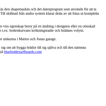
eckla den shapemaskin och det datorprogram som används för att ta
 skillnad från andra system klarar detta av att fräsa ut kompletta
en viss egenskap beror på en ändring i designen eller en oönskad
om t.ex. bottenkurvans krökningsradie och brädans volym.
ädor utskurna i Marios och Jonas garage.
sig om att bygga brädor till sig själva och till den närmsta
 på
bluebottlesurfboards.com