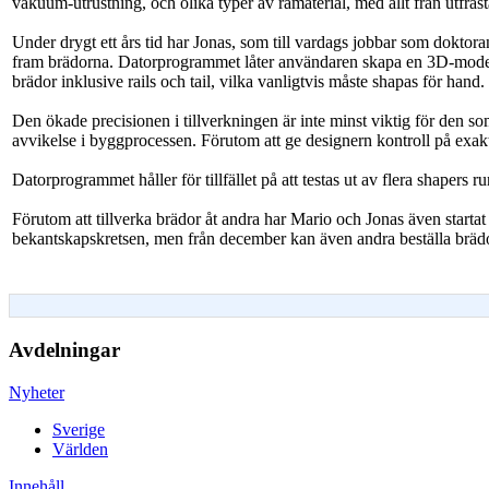
vakuum-utrustning, och olika typer av råmaterial, med allt från utfräst
Under drygt ett års tid har Jonas, som till vardags jobbar som doktor
fram brädorna. Datorprogrammet låter användaren skapa en 3D-modell a
brädor inklusive rails och tail, vilka vanligtvis måste shapas för hand.
Den ökade precisionen i tillverkningen är inte minst viktig för den 
avvikelse i byggprocessen. Förutom att ge designern kontroll på exak
Datorprogrammet håller för tillfället på att testas ut av flera shapers 
Förutom att tillverka brädor åt andra har Mario och Jonas även startat u
bekantskapskretsen, men från december kan även andra beställa brädo
Avdelningar
Nyheter
Sverige
Världen
Innehåll