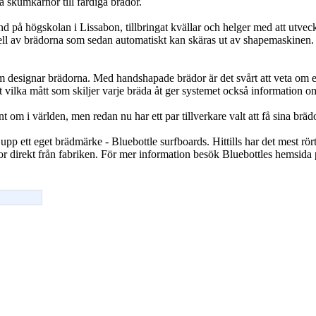
a skumkärnor till färdiga brädor.
and på högskolan i Lissabon, tillbringat kvällar och helger med att utv
v brädorna som sedan automatiskt kan skäras ut av shapemaskinen. Till
som designar brädorna. Med handshapade brädor är det svårt att veta om 
t vilka mått som skiljer varje bräda åt ger systemet också information 
runt om i världen, men redan nu har ett par tillverkare valt att få sina br
pp ett eget brädmärke - Bluebottle surfboards. Hittills har det mest rört 
r direkt från fabriken. För mer information besök Bluebottles hemsida