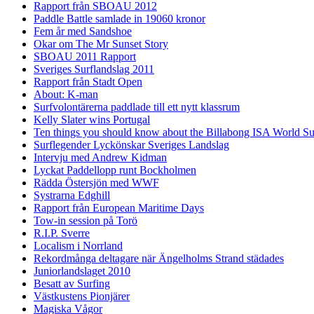
Rapport från SBOAU 2012
Paddle Battle samlade in 19060 kronor
Fem år med Sandshoe
Okar om The Mr Sunset Story
SBOAU 2011 Rapport
Sveriges Surflandslag 2011
Rapport från Stadt Open
About: K-man
Surfvolontärerna paddlade till ett nytt klassrum
Kelly Slater wins Portugal
Ten things you should know about the Billabong ISA World S
Surflegender Lyckönskar Sveriges Landslag
Intervju med Andrew Kidman
Lyckat Paddellopp runt Bockholmen
Rädda Östersjön med WWF
Systrarna Edghill
Rapport från European Maritime Days
Tow-in session på Torö
R.I.P. Sverre
Localism i Norrland
Rekordmånga deltagare när Ängelholms Strand städades
Juniorlandslaget 2010
Besatt av Surfing
Västkustens Pionjärer
Magiska Vågor