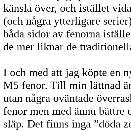
känsla över, och istället vid
(och några ytterligare serie
båda sidor av fenorna iställe
de mer liknar de traditionel
I och med att jag köpte en n
M5
fenor
. Till min lättnad ä
utan några oväntade överras
fenor
men med ännu bättre dr
släp. Det finns inga ”döda z