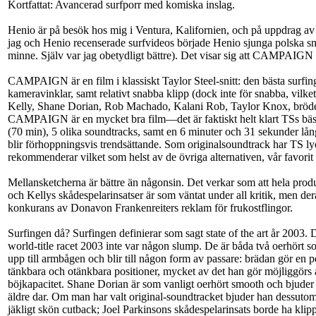
Kortfattat: Avancerad surfporr med komiska inslag.
Henio är på besök hos mig i Ventura, Kalifornien, och på uppdrag a
jag och Henio recenserade surfvideos började Henio sjunga polska snaps
minne. Själv var jag obetydligt bättre). Det visar sig att CAMPAIGN är 
CAMPAIGN är en film i klassiskt Taylor Steel-snitt: den bästa surfing
kameravinklar, samt relativt snabba klipp (dock inte för snabba, vilke
Kelly, Shane Dorian, Rob Machado, Kalani Rob, Taylor Knox, bröderna
CAMPAIGN är en mycket bra film—det är faktiskt helt klart TSs bä
(70 min), 5 olika soundtracks, samt en 6 minuter och 31 sekunder lång 
blir förhoppningsvis trendsättande. Som originalsoundtrack har TS l
rekommenderar vilket som helst av de övriga alternativen, vår favorit 
Mellansketcherna är bättre än någonsin. Det verkar som att hela produkt
och Kellys skådespelarinsatser är som väntat under all kritik, men der
konkurans av Donavon Frankenreiters reklam för frukostflingor.
Surfingen då? Surfingen definierar som sagt state of the art år 2003. 
world-title racet 2003 inte var någon slump. De är båda två oerhört s
upp till armbågen och blir till någon form av passare: brädan gör en p
tänkbara och otänkbara positioner, mycket av det han gör möjliggörs
böjkapacitet. Shane Dorian är som vanligt oerhört smooth och bjuder 
äldre dar. Om man har valt original-soundtracket bjuder han dessut
jäkligt skön cutback; Joel Parkinsons skådespelarinsats borde ha klip