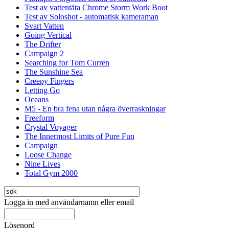
Test av vattentäta Chrome Storm Work Boot
Test av Soloshot - automatisk kameraman
Svart Vatten
Going Vertical
The Drifter
Campaign 2
Searching for Tom Curren
The Sunshine Sea
Creepy Fingers
Letting Go
Oceans
M5 - En bra fena utan några överraskningar
Freeform
Crystal Voyager
The Innermost Limits of Pure Fun
Campaign
Loose Change
Nine Lives
Total Gym 2000
Logga in med användarnamn eller email
Lösenord