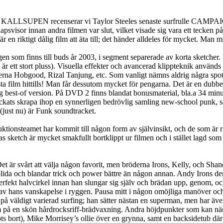
v KALLSUPEN recenserar vi Taylor Steeles senaste surfrulle CAMPAIGN. 
visor innan andra filmen var slut, vilket visade sig vara ett tecken på 
en riktigt dålig film att äta till; det händer alldeles för mycket. Man m
en som finns till buds år 2003, i segment separerade av korta sketcher.
t är ett stort pluss). Visuella effekter och avancerad klippteknik använd
 Hobgood, Rizal Tanjung, etc. Som vanligt nämns aldrig några spots, 
sta film hittills! Man får dessutom mycket för pengarna. Det är en 
best-of version. På DVD 2 finns blandat bonusmaterial, bla.a 34 minuter
yckats skrapa ihop en synnerligen bedrövlig samling new-school punk,
(just nu) är Funk soundtracket.
ionsteamet har kommit till någon form av självinsikt, och de som är rikti
as sketch är mycket smakfullt bortklippt ur filmen och i stället lagd so
Det är svårt att välja någon favorit, men bröderna Irons, Kelly, och Sha
olida och blandar trick och power bättre än någon annan. Andy Irons dem
erfekt halvcirkel innan han slungar sig själv och brädan upp, genom, och
 av hans vanskapelse i ryggen. Pausa mitt i någon omöjliga manöver oc
på väldigt varierad surfing; han sätter nästan en superman, men har äve
om på en skön hårdrocksriff-brädvaxning. Andra höjdpunkter som kan nä
pts bort), Mike Morrisey’s ollie över en grynna, samt en backsidetub d