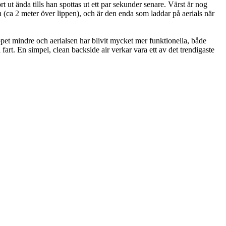
t ut ända tills han spottas ut ett par sekunder senare. Värst är nog
an (ca 2 meter över lippen), och är den enda som laddar på aerials när
ppet mindre och aerialsen har blivit mycket mer funktionella, både
a fart. En simpel, clean backside air verkar vara ett av det trendigaste