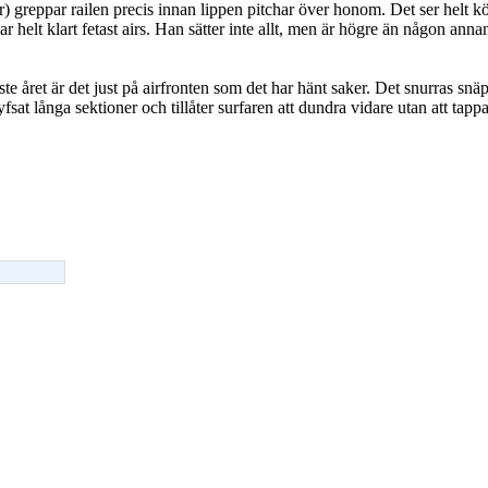
r) greppar railen precis innan lippen pitchar över honom. Det ser helt kör
 helt klart fetast airs. Han sätter inte allt, men är högre än någon ann
e året är det just på airfronten som det har hänt saker. Det snurras snä
fsat långa sektioner och tillåter surfaren att dundra vidare utan att tapp