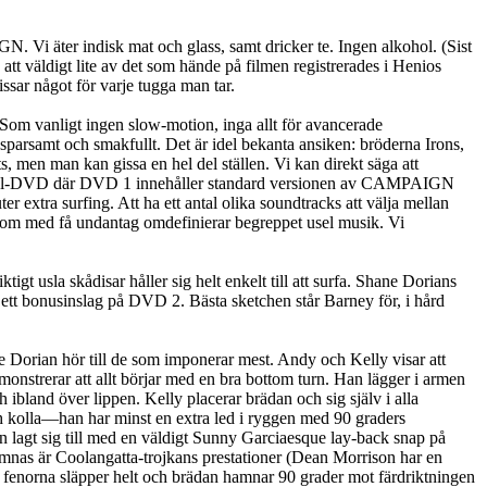
Vi äter indisk mat och glass, samt dricker te. Ingen alkohol. (Sist
att väldigt lite av det som hände på filmen registrerades i Henios
issar något för varje tugga man tar.
 Som vanligt ingen slow-motion, inga allt för avancerade
s sparsamt och smakfullt. Det är idel bekanta ansiken: bröderna Irons,
men man kan gissa en hel del ställen. Vi kan direkt säga att
dubbel-DVD där DVD 1 innehåller standard versionen av CAMPAIGN
 extra surfing. Att ha ett antal olika soundtracks att välja mellan
 som med få undantag omdefinierar begreppet usel musik. Vi
gt usla skådisar håller sig helt enkelt till att surfa. Shane Dorians
m ett bonusinslag på DVD 2. Bästa sketchen står Barney för, i hård
ne Dorian hör till de som imponerar mest. Andy och Kelly visar att
onstrerar att allt börjar med en bra bottom turn. Han lägger i armen
 ibland över lippen. Kelly placerar brädan och sig själv i alla
h kolla—han har minst en extra led i ryggen med 90 graders
n lagt sig till med en väldigt Sunny Garciaesque lay-back snap på
mnas är Coolangatta-trojkans prestationer (Dean Morrison har en
är fenorna släpper helt och brädan hamnar 90 grader mot färdriktningen