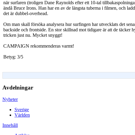
när surfaren (troligen Dane Raynolds efter ett 10-tal tillbakaspolninga
ändå Bruce Irons. Han har en av de längsta tuberna i filmen, och laddar
det är dubbel-overhead.
Om man skall försöka analysera hur surfingen har utvecklats det senast
backside och frontside. En stor skillnad mot tidigare är att de täcker hy
tricken just nu. Mycket snyggt!
CAMPAIGN rekommenderas varmt!
Betyg: 3/5
Avdelningar
Nyheter
Sverige
Världen
Innehåll