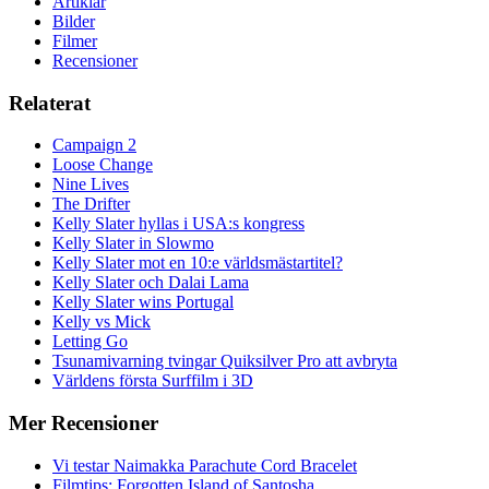
Artiklar
Bilder
Filmer
Recensioner
Relaterat
Campaign 2
Loose Change
Nine Lives
The Drifter
Kelly Slater hyllas i USA:s kongress
Kelly Slater in Slowmo
Kelly Slater mot en 10:e världsmästartitel?
Kelly Slater och Dalai Lama
Kelly Slater wins Portugal
Kelly vs Mick
Letting Go
Tsunamivarning tvingar Quiksilver Pro att avbryta
Världens första Surffilm i 3D
Mer Recensioner
Vi testar Naimakka Parachute Cord Bracelet
Filmtips: Forgotten Island of Santosha