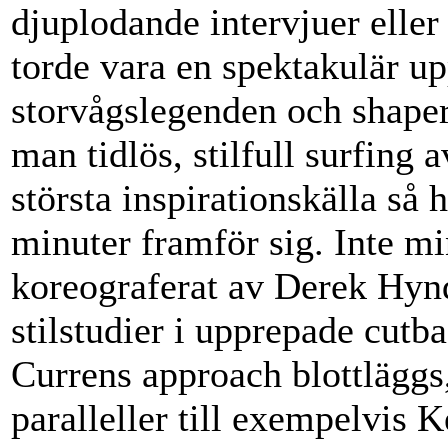
djuplodande intervjuer eller
torde vara en spektakulär up
storvågslegenden och shape
man tidlös, stilfull surfin
största inspirationskälla s
minuter framför sig. Inte m
koreograferat av Derek Hynd
stilstudier i upprepade cutb
Currens approach blottläggs, 
paralleller till exempelvis K