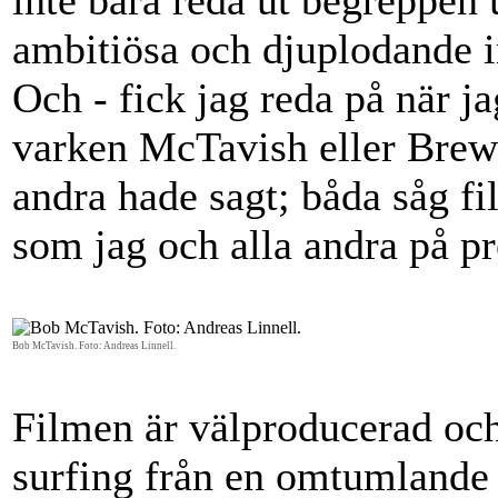
inte bara reda ut begreppen
ambitiösa och djuplodande i
Och - fick jag reda på när j
varken McTavish eller Brew
andra hade sagt; båda såg fi
som jag och alla andra på p
Bob McTavish. Foto: Andreas Linnell.
Filmen är välproducerad och 
surfing från en omtumlande