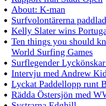
About: K-man
Surfvolontärerna paddlade
Kelly Slater wins Portuga
Ten things you should k
World Surfing Games
Surflegender Lyckönskar
Intervju med Andrew Ki
Lyckat Paddellopp runt
Rädda Östersjön med 
Systrarna Edghill