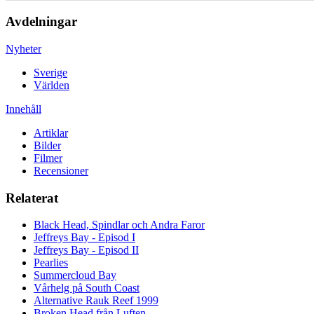
Avdelningar
Nyheter
Sverige
Världen
Innehåll
Artiklar
Bilder
Filmer
Recensioner
Relaterat
Black Head, Spindlar och Andra Faror
Jeffreys Bay - Episod I
Jeffreys Bay - Episod II
Pearlies
Summercloud Bay
Vårhelg på South Coast
Alternative Rauk Reef 1999
Broken Head från Luften