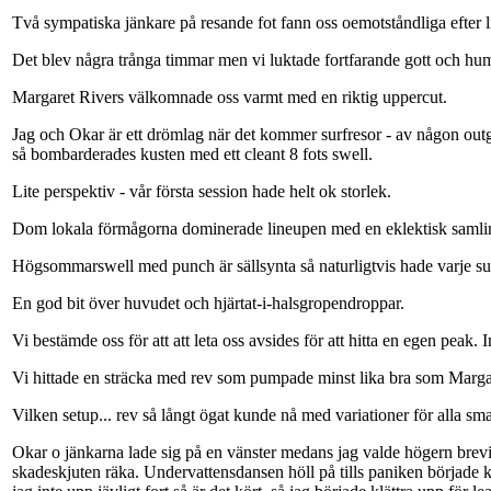
Två sympatiska jänkare på resande fot fann oss oemotståndliga efter lit
Det blev några trånga timmar men vi luktade fortfarande gott och hum
Margaret Rivers välkomnade oss varmt med en riktig uppercut.
Jag och Okar är ett drömlag när det kommer surfresor - av någon outg
så bombarderades kusten med ett cleant 8 fots swell.
Lite perspektiv - vår första session hade helt ok storlek.
Dom lokala förmågorna dominerade lineupen med en eklektisk samling 
Högsommarswell med punch är sällsynta så naturligtvis hade varje sur
En god bit över huvudet och hjärtat-i-halsgropendroppar.
Vi bestämde oss för att att leta oss avsides för att hitta en egen peak.
Vi hittade en sträcka med rev som pumpade minst lika bra som Marg
Vilken setup... rev så långt ögat kunde nå med variationer för alla sma
Okar o jänkarna lade sig på en vänster medans jag valde högern brevi
skadeskjuten räka. Undervattensdansen höll på tills paniken började k