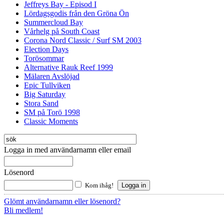
Jeffreys Bay - Episod I
Lördagsgodis från den Gröna Ön
Summercloud Bay
Vårhelg på South Coast
Corona Nord Classic / Surf SM 2003
Election Days
Torösommar
Alternative Rauk Reef 1999
Mälaren Avslöjad
Epic Tullviken
Big Saturday
Stora Sand
SM på Torö 1998
Classic Moments
Logga in med användarnamn eller email
Lösenord
Kom ihåg!
Glömt användarnamn eller lösenord?
Bli medlem!