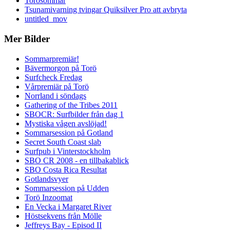
Torösommar
Tsunamivarning tvingar Quiksilver Pro att avbryta
untitled_mov
Mer Bilder
Sommarpremiär!
Bävermorgon på Torö
Surfcheck Fredag
Vårpremiär på Torö
Norrland i söndags
Gathering of the Tribes 2011
SBOCR: Surfbilder från dag 1
Mystiska vågen avslöjad!
Sommarsession på Gotland
Secret South Coast slab
Surfpub i Vinterstockholm
SBO CR 2008 - en tillbakablick
SBO Costa Rica Resultat
Gotlandsvyer
Sommarsession på Udden
Torö Inzoomat
En Vecka i Margaret River
Höstsekvens från Mölle
Jeffreys Bay - Episod II