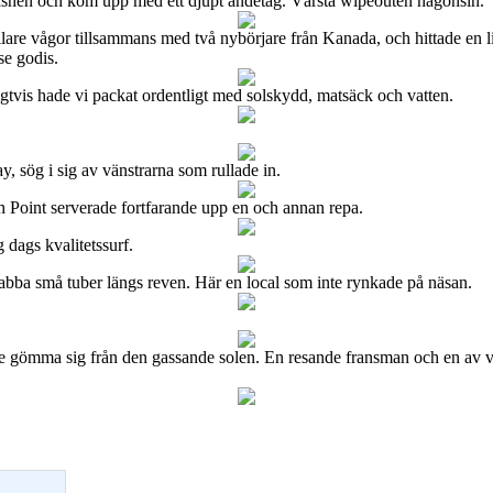
ör leashen och kom upp med ett djupt andetag. Värsta wipeouten någonsin.
snällare vågor tillsammans med två nybörjare från Kanada, och hittade e
se godis.
igtvis hade vi packat ordentligt med solskydd, matsäck och vatten.
ay, sög i sig av vänstrarna som rullade in.
th Point serverade fortfarande upp en och annan repa.
 dags kvalitetssurf.
nabba små tuber längs reven. Här en local som inte rynkade på näsan.
e gömma sig från den gassande solen. En resande fransman och en av vår