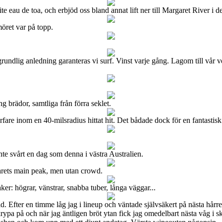
e eau de toa, och erbjöd oss bland annat lift ner till Margaret River i d
öret var på topp.
rundlig anledning garanteras vi surf. Vinst varje gång. Lagom till vår
brädor, samtliga från förra seklet.
fare inom en 40-milsradius hittat hit. Det bådade dock för en fantastis
 Inte svårt en dag som denna i västra Australien.
arets main peak, men utan crowd.
ker: högrar, vänstrar, snabba tuber, långa väggar...
d. Efter en timme låg jag i lineup och väntade självsäkert på nästa hår
rypa på och när jag äntligen bröt ytan fick jag omedelbart nästa våg i s