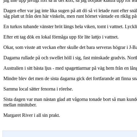
jag inte upp jävligt fort så är det kört, så jag började klättra upp f
Dagen efter var jag inte lika sugen på att dö så vi letade runt efter 
såg platt ut från den här vinkeln, men runt hörnet väntade en riklig på
En turkos tubande vänster bröt längs hela viken, tomt i vattnet. Lyckl
Efter ett tag dök en lokal förmåga upp för lite lattjo i vattnet.
Okar, som visste att veckan efter skulle det bara serveras högrar i J-B
Dagarna rullade på och swellet höll i sig, fast minskade gradvis. Nor
Australien i sitt bästa ljus - med spagettiarmar på väg hem från en lång
Mindre blev det men de sista dagarna gick det fortfarande att finna s
Samma local sätter fenorna i rörelse.
Sista dagen var man nästan glad att vågorna tonade bort så man kund
mellan minituber.
Margaret River i all sin prakt.