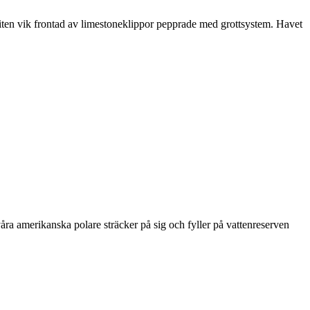
n liten vik frontad av limestoneklippor pepprade med grottsystem. Havet
a amerikanska polare sträcker på sig och fyller på vattenreserven