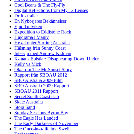
Cool Beans & The Fly-Fly
Digital Reflections from My 12 Lenses
Drift - trailer
En Nybörjares Bekännelser
Epic Tullviken
Expedition to Eddistone Rock
Hajdrama i Manly
Hexakopter Surfing Australia
Hälsning från Sunny Coast
Intervju med Andrew Kidman
K-mans Epistlar: Disappearing Down Under
Kelly vs Mick
Okar om The Mr Sunset Story
Rapport från SBOAU 2012
SBO Australia 2009 Film
SBO Australia 2009 Rapport
SBOAU 2011 Rapport
Secret South Coast slab
Skate Australia
Stora Sand
Sunday Sessions Byron Bay
The Eagle Has Landed
The Early Darkness of November
The Once-in-a-lifetime Swell