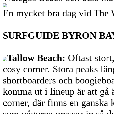
En mycket bra dag vid The 
SURFGUIDE BYRON BA
Tallow Beach:
Oftast stort
cosy corner. Stora peaks lä
shortboarders och boogieboar
komma ut i lineup är att gå 
corner, där finns en ganska 
som vågorna pressar in så de