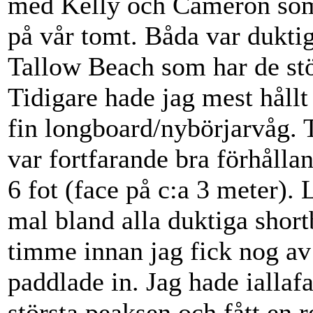
med Kelly och Cameron som b
på vår tomt. Båda var duktig
Tallow Beach som har de stö
Tidigare hade jag mest håll
fin longboard/nybörjarvåg. 
var fortfarande bra förhålla
6 fot (face på c:a 3 meter).
mal bland alla duktiga short
timme innan jag fick nog av
paddlade in. Jag hade iallaf
största peaksen och fått en 