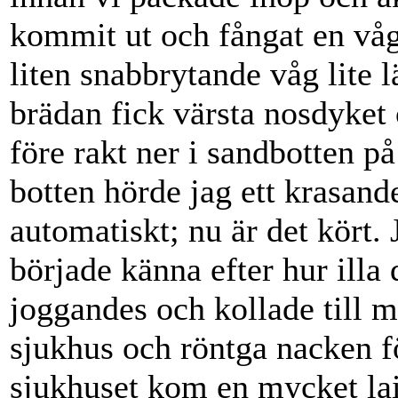
kommit ut och fångat en våg 
liten snabbrytande våg lite lä
brädan fick värsta nosdyke
före rakt ner i sandbotten på
botten hörde jag ett krasand
automatiskt; nu är det kört.
började känna efter hur illa
joggandes och kollade till mi
sjukhus och röntga nacken f
sjukhuset kom en mycket lai