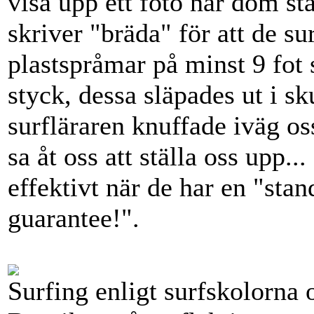
visa upp ett foto när dom stå
skriver "bräda" för att de su
plastspråmar på minst 9 fot
styck, dessa släpades ut i s
surfläraren knuffade iväg 
sa åt oss att ställa oss upp..
effektivt när de har en "sta
guarantee!".
Surfing enligt surfskolorna 