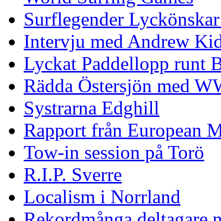
Surflegender Lyckönskar
Intervju med Andrew Ki
Lyckat Paddellopp runt
Rädda Östersjön med 
Systrarna Edghill
Rapport från European M
Tow-in session på Torö
R.I.P. Sverre
Localism i Norrland
Rekordmånga deltagare n