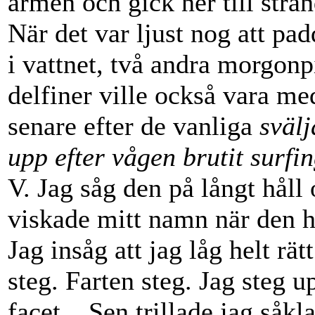
armen och gick ner till stran
När det var ljust nog att pad
i vattnet, två andra morgon
delfiner ville också vara m
senare efter de vanliga
sväl
upp efter vågen brutit surfi
V. Jag såg den på långt håll 
viskade mitt namn när den hö
Jag insåg att jag låg helt rät
steg. Farten steg. Jag steg 
facet... Sen trillade jag såkl