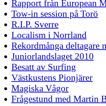
Rapport från European M
Tow-in session på Torö
R.I.P. Sverre
Localism i Norrland
Rekordmånga deltagare n
Juniorlandslaget 2010
Besatt av Surfing
Västkustens Pionjärer
Magiska Vågor
Frågestund med Martin 