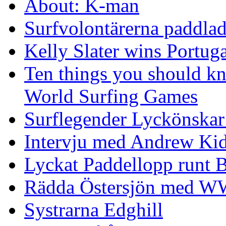
About: K-man
Surfvolontärerna paddlade
Kelly Slater wins Portuga
Ten things you should k
World Surfing Games
Surflegender Lyckönskar
Intervju med Andrew Ki
Lyckat Paddellopp runt
Rädda Östersjön med 
Systrarna Edghill