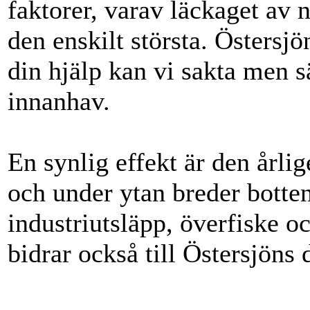
faktorer, varav läckaget av 
den enskilt största. Östersj
din hjälp kan vi sakta men sä
innanhav.
En synlig effekt är den år
och under ytan breder botten
industriutsläpp, överfiske o
bidrar också till Östersjöns 