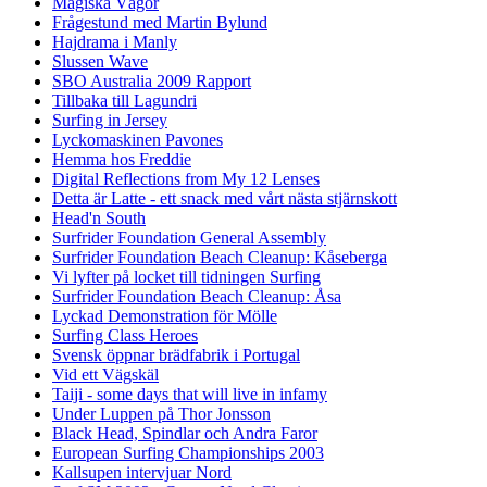
Magiska Vågor
Frågestund med Martin Bylund
Hajdrama i Manly
Slussen Wave
SBO Australia 2009 Rapport
Tillbaka till Lagundri
Surfing in Jersey
Lyckomaskinen Pavones
Hemma hos Freddie
Digital Reflections from My 12 Lenses
Detta är Latte - ett snack med vårt nästa stjärnskott
Head'n South
Surfrider Foundation General Assembly
Surfrider Foundation Beach Cleanup: Kåseberga
Vi lyfter på locket till tidningen Surfing
Surfrider Foundation Beach Cleanup: Åsa
Lyckad Demonstration för Mölle
Surfing Class Heroes
Svensk öppnar brädfabrik i Portugal
Vid ett Vägskäl
Taiji - some days that will live in infamy
Under Luppen på Thor Jonsson
Black Head, Spindlar och Andra Faror
European Surfing Championships 2003
Kallsupen intervjuar Nord