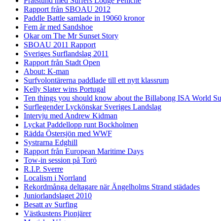
Pratstund med Surfers Lodge Peniche
Rapport från SBOAU 2012
Paddle Battle samlade in 19060 kronor
Fem år med Sandshoe
Okar om The Mr Sunset Story
SBOAU 2011 Rapport
Sveriges Surflandslag 2011
Rapport från Stadt Open
About: K-man
Surfvolontärerna paddlade till ett nytt klassrum
Kelly Slater wins Portugal
Ten things you should know about the Billabong ISA World S
Surflegender Lyckönskar Sveriges Landslag
Intervju med Andrew Kidman
Lyckat Paddellopp runt Bockholmen
Rädda Östersjön med WWF
Systrarna Edghill
Rapport från European Maritime Days
Tow-in session på Torö
R.I.P. Sverre
Localism i Norrland
Rekordmånga deltagare när Ängelholms Strand städades
Juniorlandslaget 2010
Besatt av Surfing
Västkustens Pionjärer