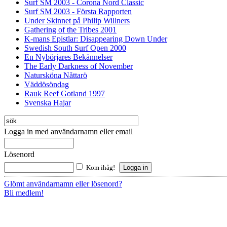
Surf SM 2003 - Corona Nord Classic
Surf SM 2003 - Första Rapporten
Under Skinnet på Philip Willners
Gathering of the Tribes 2001
K-mans Epistlar: Disappearing Down Under
Swedish South Surf Open 2000
En Nybörjares Bekännelser
The Early Darkness of November
Natursköna Nåttarö
Väddösöndag
Rauk Reef Gotland 1997
Svenska Hajar
Logga in med användarnamn eller email
Lösenord
Kom ihåg!
Glömt användarnamn eller lösenord?
Bli medlem!