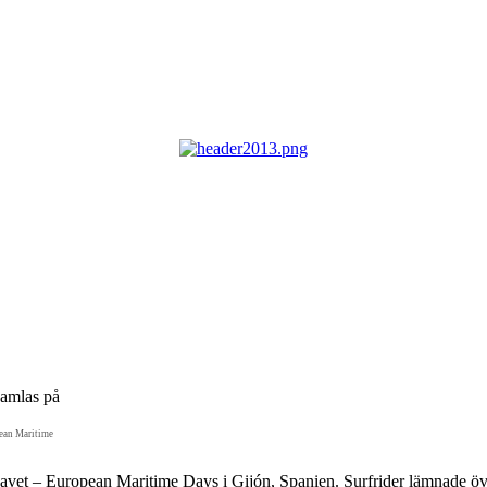
pean Maritime
vet – European Maritime Days i Gijón, Spanien. Surfrider lämnade över