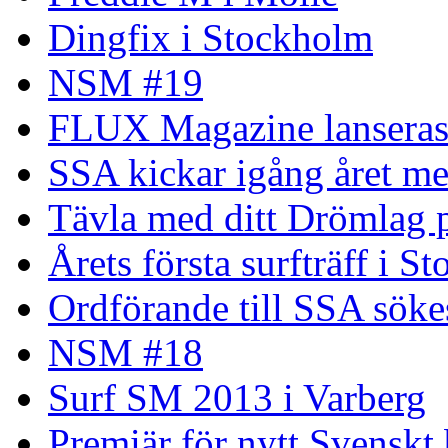
Dingfix i Stockholm
NSM #19
FLUX Magazine lansera
SSA kickar igång året me
Tävla med ditt Drömlag p
Årets första surfträff i S
Ordförande till SSA söke
NSM #18
Surf SM 2013 i Varberg
Premiär för nytt Svenskt