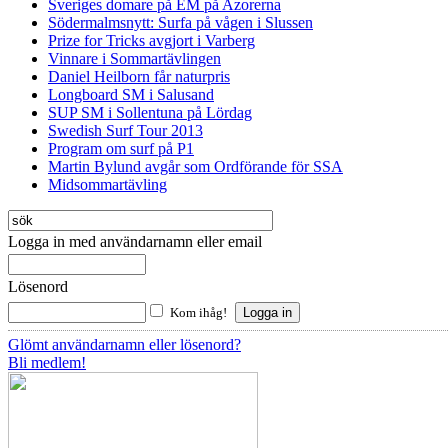
Sveriges domare på EM på Azorerna
Södermalmsnytt: Surfa på vågen i Slussen
Prize for Tricks avgjort i Varberg
Vinnare i Sommartävlingen
Daniel Heilborn får naturpris
Longboard SM i Salusand
SUP SM i Sollentuna på Lördag
Swedish Surf Tour 2013
Program om surf på P1
Martin Bylund avgår som Ordförande för SSA
Midsommartävling
Logga in med användarnamn eller email
Lösenord
Kom ihåg!
Glömt användarnamn eller lösenord?
Bli medlem!