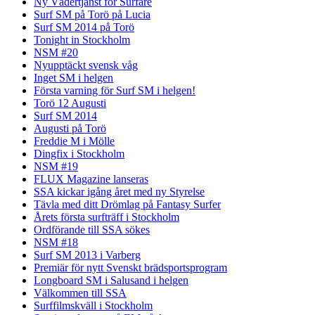
Ny Vädertjänst för Surfare
Surf SM på Torö på Lucia
Surf SM 2014 på Torö
Tonight in Stockholm
NSM #20
Nyupptäckt svensk våg
Inget SM i helgen
Första varning för Surf SM i helgen!
Torö 12 Augusti
Surf SM 2014
Augusti på Torö
Freddie M i Mölle
Dingfix i Stockholm
NSM #19
FLUX Magazine lanseras
SSA kickar igång året med ny Styrelse
Tävla med ditt Drömlag på Fantasy Surfer
Årets första surfträff i Stockholm
Ordförande till SSA sökes
NSM #18
Surf SM 2013 i Varberg
Premiär för nytt Svenskt brädsportsprogram
Longboard SM i Salusand i helgen
Välkommen till SSA
Surffilmskväll i Stockholm