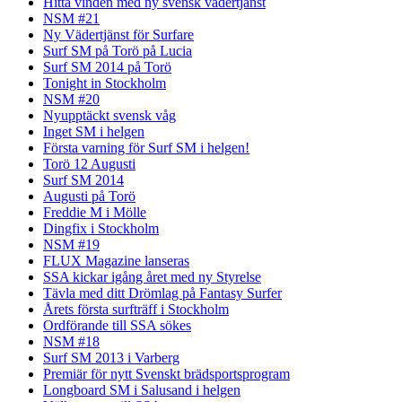
Hitta vinden med ny svensk vädertjänst
NSM #21
Ny Vädertjänst för Surfare
Surf SM på Torö på Lucia
Surf SM 2014 på Torö
Tonight in Stockholm
NSM #20
Nyupptäckt svensk våg
Inget SM i helgen
Första varning för Surf SM i helgen!
Torö 12 Augusti
Surf SM 2014
Augusti på Torö
Freddie M i Mölle
Dingfix i Stockholm
NSM #19
FLUX Magazine lanseras
SSA kickar igång året med ny Styrelse
Tävla med ditt Drömlag på Fantasy Surfer
Årets första surfträff i Stockholm
Ordförande till SSA sökes
NSM #18
Surf SM 2013 i Varberg
Premiär för nytt Svenskt brädsportsprogram
Longboard SM i Salusand i helgen