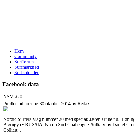
Hem
Community
Surfforum
Surfmarknad
Surfkalender
Facebook data
NSM #20
Publicerad torsdag 30 oktober 2014 av Redax
Nordic Surfers Mag nummer 20 med special; Jæren är ute nu! Tidnin
Bjørnøya • RUSSIA, Nixon Surf Challenge • Solitary by Daniel Croc
Colliart...