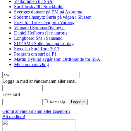
Välkommen till SSA
Surffilmskväll i Stockholm
Sveriges domare på EM på Azorerna
Södermalmsnytt: Surfa på vågen i Slussen
Prize for Tricks avgjort i Varberg
Vinnare i Sommartävlingen
Daniel Heilborn får naturpris
Longboard SM i Salusand
SUP SM i Sollentuna på Lördag
Swedish Surf Tour 2013
Program om surf på P1
Martin Bylund avgår som Ordförande för SSA
Midsommartävling
Logga in med användarnamn eller email
Lösenord
Kom ihåg!
Glömt användarnamn eller lösenord?
Bli medlem!