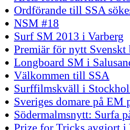
Ordförande till SSA söke
NSM #18
Surf SM 2013 i Varberg
Premiär för nytt Svenskt
Longboard SM i Salusand
Välkommen till SSA
Surffilmskväll i Stockho
Sveriges domare på EM 
Södermalmsnytt: Surfa på
Prize for Tricks avgjort i