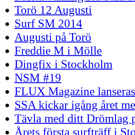
Torö 12 Augusti
Surf SM 2014
Augusti på Torö
Freddie M i Mölle
Dingfix i Stockholm
NSM #19
FLUX Magazine lansera
SSA kickar igång året me
Tävla med ditt Drömlag p
Årets första surfträff i S