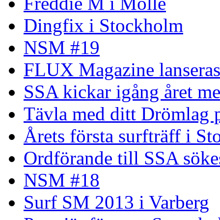
Freddie M i Mölle
Dingfix i Stockholm
NSM #19
FLUX Magazine lansera
SSA kickar igång året me
Tävla med ditt Drömlag p
Årets första surfträff i S
Ordförande till SSA söke
NSM #18
Surf SM 2013 i Varberg