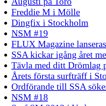
Augusti på Torö
Freddie M i Mölle
Dingfix i Stockholm
NSM #19
FLUX Magazine lansera
SSA kickar igång året me
Tävla med ditt Drömlag p
Årets första surfträff i S
Ordförande till SSA söke
NSM #18