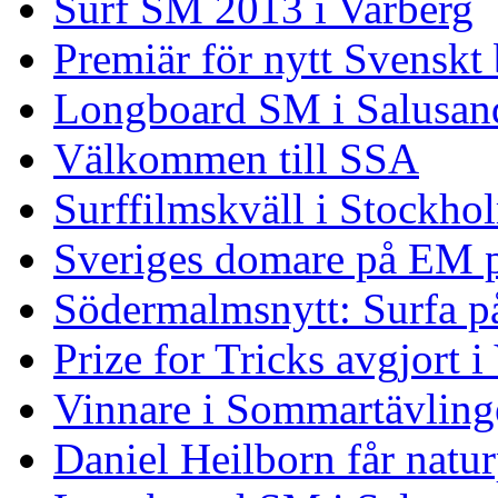
Surf SM 2013 i Varberg
Premiär för nytt Svenskt
Longboard SM i Salusand
Välkommen till SSA
Surffilmskväll i Stockho
Sveriges domare på EM 
Södermalmsnytt: Surfa på
Prize for Tricks avgjort i
Vinnare i Sommartävling
Daniel Heilborn får natur