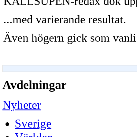
KALLSUPEN-redax dök upp 
...med varierande resultat.
Även högern gick som vanlig
Avdelningar
Nyheter
Sverige