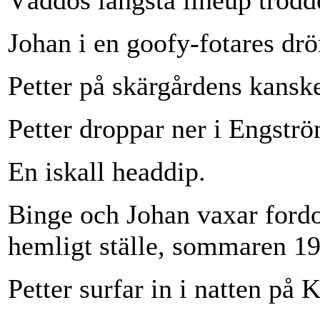
Väddös längsta lineup trodde
Johan i en goofy-fotares dr
Petter på skärgårdens kansk
Petter droppar ner i Engstr
En iskall headdip.
Binge och Johan vaxar fordo
hemligt ställe, sommaren 1
Petter surfar in i natten på 