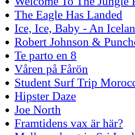
Welcome To The Jungle P
The Eagle Has Landed
Ice, Ice, Baby - An Icela
Robert Johnson & Punchd
Te parto en 8
Våren på Fårön
Student Surf Trip Moroc
Hipster Daze
Joe North
Framtidens vax är här?