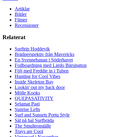
Artiklar
Bilder
Filmer
Recensioner
Relaterat
Surftrip Hoddevik
Brädperspektiv från Mavericks
En Svennebanan i Söderhavet
Foilboardning med Lärdo Bärsington
Följ med Freddie in i Tuben
Hunting for Cool Vibes
Inside Skeleton Bay
Lookin' out my back door
Mölle Kooks
QUEPASATIVITY
Selamat Pagi
Sunrise Lefts
Surf and Sunsets Portu Style
Säl på hal Surfbräda
The Smultronställe
Trays are Cool
Vintersurf i November