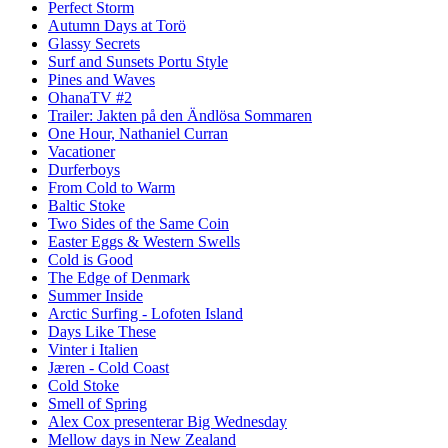
Perfect Storm
Autumn Days at Torö
Glassy Secrets
Surf and Sunsets Portu Style
Pines and Waves
OhanaTV #2
Trailer: Jakten på den Ändlösa Sommaren
One Hour, Nathaniel Curran
Vacationer
Durferboys
From Cold to Warm
Baltic Stoke
Two Sides of the Same Coin
Easter Eggs & Western Swells
Cold is Good
The Edge of Denmark
Summer Inside
Arctic Surfing - Lofoten Island
Days Like These
Vinter i Italien
Jæren - Cold Coast
Cold Stoke
Smell of Spring
Alex Cox presenterar Big Wednesday
Mellow days in New Zealand