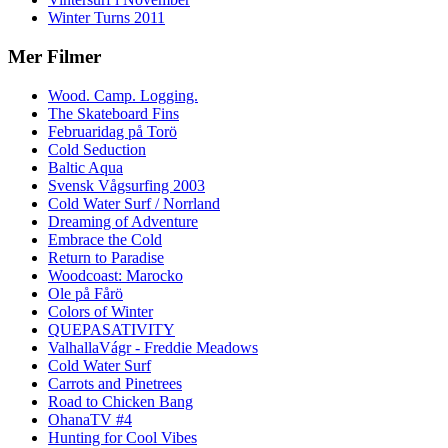
Winter Turns 2011
Mer Filmer
Wood. Camp. Logging.
The Skateboard Fins
Februaridag på Torö
Cold Seduction
Baltic Aqua
Svensk Vågsurfing 2003
Cold Water Surf / Norrland
Dreaming of Adventure
Embrace the Cold
Return to Paradise
Woodcoast: Marocko
Ole på Fårö
Colors of Winter
QUEPASATIVITY
ValhallaVágr - Freddie Meadows
Cold Water Surf
Carrots and Pinetrees
Road to Chicken Bang
OhanaTV #4
Hunting for Cool Vibes