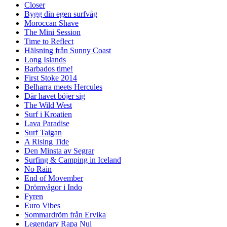
Closer
Bygg din egen surfvåg
Moroccan Shave
The Mini Session
Time to Reflect
Hälsning från Sunny Coast
Long Islands
Barbados time!
First Stoke 2014
Belharra meets Hercules
Där havet böjer sig
The Wild West
Surf i Kroatien
Lava Paradise
Surf Taigan
A Rising Tide
Den Minsta av Segrar
Surfing & Camping in Iceland
No Rain
End of Movember
Drömvågor i Indo
Fyren
Euro Vibes
Sommardröm från Ervika
Legendary Rapa Nui