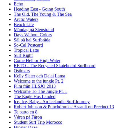
Echo
Heading East - Going South
The Old, The Young & The Sea
Arctic Waters
Beach Life
Måndag på Stenstrand
Days Without Colors
Säl på hal Surfbräda
So-Cal Postcard
Tropical Latte
Surf Right
Come Hell or High Water
RETO - The Recycled Skateboard Surfboard
Ostimars
Kelly Slater och Dalai Lama
Welcome to the jungle Pt. 2
Film från HLSJO 2013
Welcome To The Jungle Pt. 1
The Eagle Has Landed
Ice, Ice, Baby - An Icelandic Surf Journey
Robert Johnson & Punchdrunks: Assault on Precinct 13
Te parto en 8
Våren på Fårön
Student Surf Trip Morocco
Hipster Daze