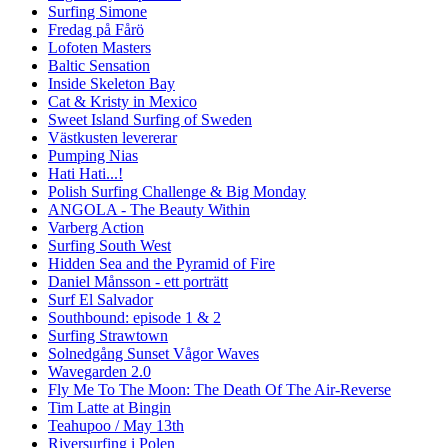
Surfing Simone
Fredag på Fårö
Lofoten Masters
Baltic Sensation
Inside Skeleton Bay
Cat & Kristy in Mexico
Sweet Island Surfing of Sweden
Västkusten levererar
Pumping Nias
Hati Hati...!
Polish Surfing Challenge & Big Monday
ANGOLA - The Beauty Within
Varberg Action
Surfing South West
Hidden Sea and the Pyramid of Fire
Daniel Månsson - ett porträtt
Surf El Salvador
Southbound: episode 1 & 2
Surfing Strawtown
Solnedgång Sunset Vågor Waves
Wavegarden 2.0
Fly Me To The Moon: The Death Of The Air-Reverse
Tim Latte at Bingin
Teahupoo / May 13th
Riversurfing i Polen