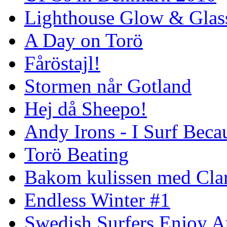
Lighthouse Glow & Gla
A Day on Torö
Fåröstajl!
Stormen når Gotland
Hej då Sheepo!
Andy Irons - I Surf Becau
Torö Beating
Bakom kulissen med Clar
Endless Winter #1
Swedish Surfers Enjoy 