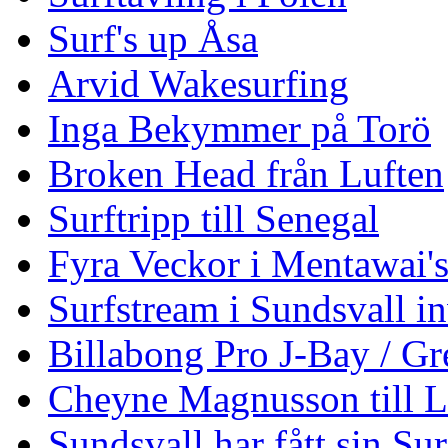
Surf's up Åsa
Arvid Wakesurfing
Inga Bekymmer på Torö
Broken Head från Luften
Surftripp till Senegal
Fyra Veckor i Mentawai'
Surfstream i Sundsvall i
Billabong Pro J-Bay / G
Cheyne Magnusson till L
Sundsvall har fått sin Su