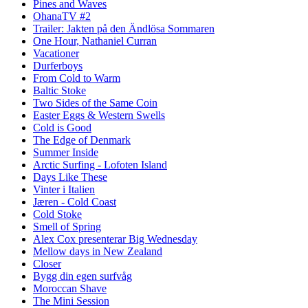
Pines and Waves
OhanaTV #2
Trailer: Jakten på den Ändlösa Sommaren
One Hour, Nathaniel Curran
Vacationer
Durferboys
From Cold to Warm
Baltic Stoke
Two Sides of the Same Coin
Easter Eggs & Western Swells
Cold is Good
The Edge of Denmark
Summer Inside
Arctic Surfing - Lofoten Island
Days Like These
Vinter i Italien
Jæren - Cold Coast
Cold Stoke
Smell of Spring
Alex Cox presenterar Big Wednesday
Mellow days in New Zealand
Closer
Bygg din egen surfvåg
Moroccan Shave
The Mini Session