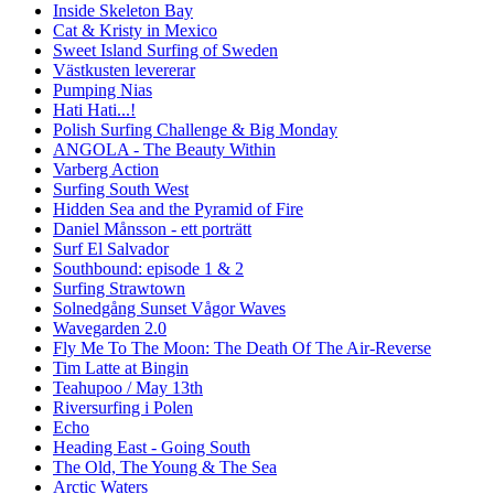
Inside Skeleton Bay
Cat & Kristy in Mexico
Sweet Island Surfing of Sweden
Västkusten levererar
Pumping Nias
Hati Hati...!
Polish Surfing Challenge & Big Monday
ANGOLA - The Beauty Within
Varberg Action
Surfing South West
Hidden Sea and the Pyramid of Fire
Daniel Månsson - ett porträtt
Surf El Salvador
Southbound: episode 1 & 2
Surfing Strawtown
Solnedgång Sunset Vågor Waves
Wavegarden 2.0
Fly Me To The Moon: The Death Of The Air-Reverse
Tim Latte at Bingin
Teahupoo / May 13th
Riversurfing i Polen
Echo
Heading East - Going South
The Old, The Young & The Sea
Arctic Waters