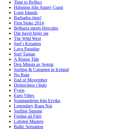
Time to Reflect
Hälsning från Sunny Coast
Long Islands
Barbados time!
First Stoke 2014
Belharra meets Hercules
Där havet böjer sig
The Wild West
Surf i Kroatien
Lava Paradise
Surf Taigan
A Rising Tide
Den Minsta av Segrar
Surfing & Camping in Iceland
No Rain
End of Movember
Drömvågor i Indo
Fyren
Euro Vibes
Sommardröm från Ervika
Legendary Rapa Nui
Surfing Simone
Fredag på Fårö
Lofoten Masters
Baltic Sensation