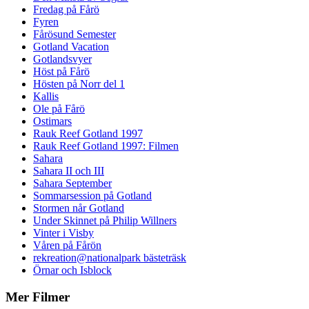
Fredag på Fårö
Fyren
Fårösund Semester
Gotland Vacation
Gotlandsvyer
Höst på Fårö
Hösten på Norr del 1
Kallis
Ole på Fårö
Ostimars
Rauk Reef Gotland 1997
Rauk Reef Gotland 1997: Filmen
Sahara
Sahara II och III
Sahara September
Sommarsession på Gotland
Stormen når Gotland
Under Skinnet på Philip Willners
Vinter i Visby
Våren på Fårön
rekreation@nationalpark bästeträsk
Örnar och Isblock
Mer Filmer