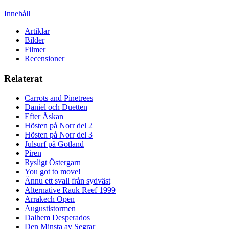
Innehåll
Artiklar
Bilder
Filmer
Recensioner
Relaterat
Carrots and Pinetrees
Daniel och Duetten
Efter Åskan
Hösten på Norr del 2
Hösten på Norr del 3
Julsurf på Gotland
Piren
Rysligt Östergarn
You got to move!
Ännu ett svall från sydväst
Alternative Rauk Reef 1999
Arrakech Open
Augustistormen
Dalhem Desperados
Den Minsta av Segrar