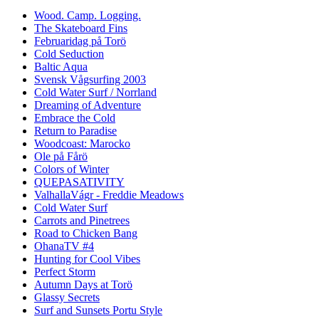
Wood. Camp. Logging.
The Skateboard Fins
Februaridag på Torö
Cold Seduction
Baltic Aqua
Svensk Vågsurfing 2003
Cold Water Surf / Norrland
Dreaming of Adventure
Embrace the Cold
Return to Paradise
Woodcoast: Marocko
Ole på Fårö
Colors of Winter
QUEPASATIVITY
ValhallaVágr - Freddie Meadows
Cold Water Surf
Carrots and Pinetrees
Road to Chicken Bang
OhanaTV #4
Hunting for Cool Vibes
Perfect Storm
Autumn Days at Torö
Glassy Secrets
Surf and Sunsets Portu Style