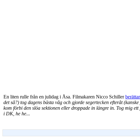
En liten rulle från en julidag i Åsa. Filmakaren Nicco Schiller
berättar
det så?) tog dagens bästa våg och gjorde segertecken efteråt (kanske
kom förbi den slöa sektionen eller droppade in längre in. Tog mig e
i DK, he he...