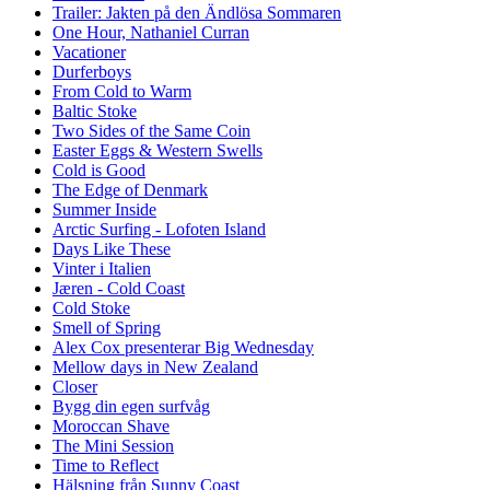
Trailer: Jakten på den Ändlösa Sommaren
One Hour, Nathaniel Curran
Vacationer
Durferboys
From Cold to Warm
Baltic Stoke
Two Sides of the Same Coin
Easter Eggs & Western Swells
Cold is Good
The Edge of Denmark
Summer Inside
Arctic Surfing - Lofoten Island
Days Like These
Vinter i Italien
Jæren - Cold Coast
Cold Stoke
Smell of Spring
Alex Cox presenterar Big Wednesday
Mellow days in New Zealand
Closer
Bygg din egen surfvåg
Moroccan Shave
The Mini Session
Time to Reflect
Hälsning från Sunny Coast