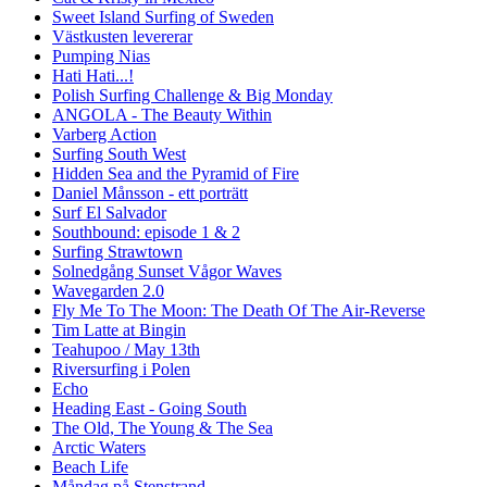
Sweet Island Surfing of Sweden
Västkusten levererar
Pumping Nias
Hati Hati...!
Polish Surfing Challenge & Big Monday
ANGOLA - The Beauty Within
Varberg Action
Surfing South West
Hidden Sea and the Pyramid of Fire
Daniel Månsson - ett porträtt
Surf El Salvador
Southbound: episode 1 & 2
Surfing Strawtown
Solnedgång Sunset Vågor Waves
Wavegarden 2.0
Fly Me To The Moon: The Death Of The Air-Reverse
Tim Latte at Bingin
Teahupoo / May 13th
Riversurfing i Polen
Echo
Heading East - Going South
The Old, The Young & The Sea
Arctic Waters
Beach Life
Måndag på Stenstrand