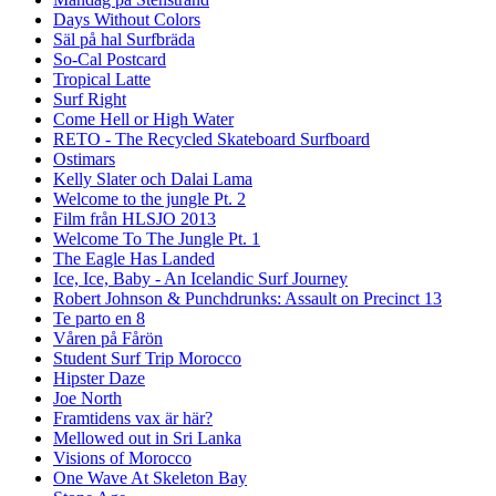
Days Without Colors
Säl på hal Surfbräda
So-Cal Postcard
Tropical Latte
Surf Right
Come Hell or High Water
RETO - The Recycled Skateboard Surfboard
Ostimars
Kelly Slater och Dalai Lama
Welcome to the jungle Pt. 2
Film från HLSJO 2013
Welcome To The Jungle Pt. 1
The Eagle Has Landed
Ice, Ice, Baby - An Icelandic Surf Journey
Robert Johnson & Punchdrunks: Assault on Precinct 13
Te parto en 8
Våren på Fårön
Student Surf Trip Morocco
Hipster Daze
Joe North
Framtidens vax är här?
Mellowed out in Sri Lanka
Visions of Morocco
One Wave At Skeleton Bay