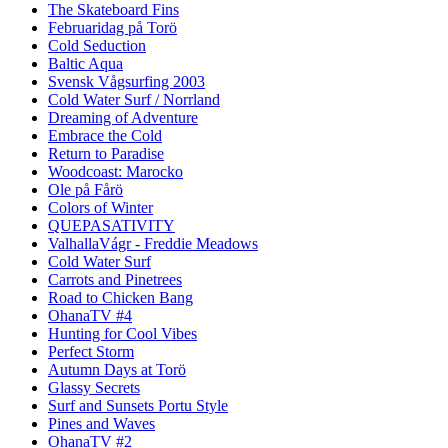
The Skateboard Fins
Februaridag på Torö
Cold Seduction
Baltic Aqua
Svensk Vågsurfing 2003
Cold Water Surf / Norrland
Dreaming of Adventure
Embrace the Cold
Return to Paradise
Woodcoast: Marocko
Ole på Fårö
Colors of Winter
QUEPASATIVITY
ValhallaVágr - Freddie Meadows
Cold Water Surf
Carrots and Pinetrees
Road to Chicken Bang
OhanaTV #4
Hunting for Cool Vibes
Perfect Storm
Autumn Days at Torö
Glassy Secrets
Surf and Sunsets Portu Style
Pines and Waves
OhanaTV #2