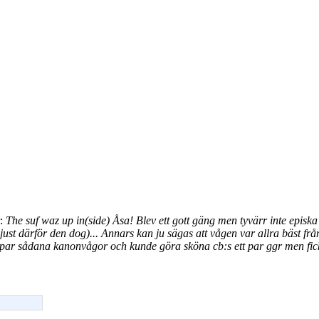
:
The suf waz up in(side) Åsa! Blev ett gott gäng men tyvärr inte epis
 just därför den dog)... Annars kan ju sägas att vågen var allra bäst f
tt par sådana kanonvågor och kunde göra sköna cb:s ett par ggr men fi