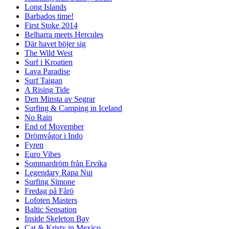
Long Islands
Barbados time!
First Stoke 2014
Belharra meets Hercules
Där havet böjer sig
The Wild West
Surf i Kroatien
Lava Paradise
Surf Taigan
A Rising Tide
Den Minsta av Segrar
Surfing & Camping in Iceland
No Rain
End of Movember
Drömvågor i Indo
Fyren
Euro Vibes
Sommardröm från Ervika
Legendary Rapa Nui
Surfing Simone
Fredag på Fårö
Lofoten Masters
Baltic Sensation
Inside Skeleton Bay
Cat & Kristy in Mexico