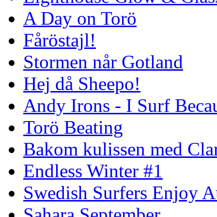
A Day on Torö
Fåröstajl!
Stormen når Gotland
Hej då Sheepo!
Andy Irons - I Surf Becau
Torö Beating
Bakom kulissen med Clar
Endless Winter #1
Swedish Surfers Enjoy 
Sahara September