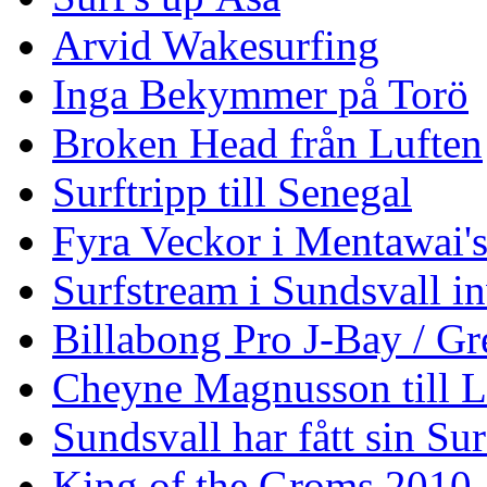
Arvid Wakesurfing
Inga Bekymmer på Torö
Broken Head från Luften
Surftripp till Senegal
Fyra Veckor i Mentawai'
Surfstream i Sundsvall i
Billabong Pro J-Bay / G
Cheyne Magnusson till L
Sundsvall har fått sin Su
King of the Groms 2010