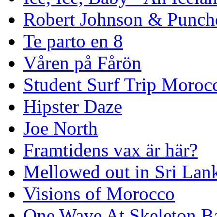
Robert Johnson & Punchd
Te parto en 8
Våren på Fårön
Student Surf Trip Moroc
Hipster Daze
Joe North
Framtidens vax är här?
Mellowed out in Sri Lan
Visions of Morocco
One Wave At Skeleton B