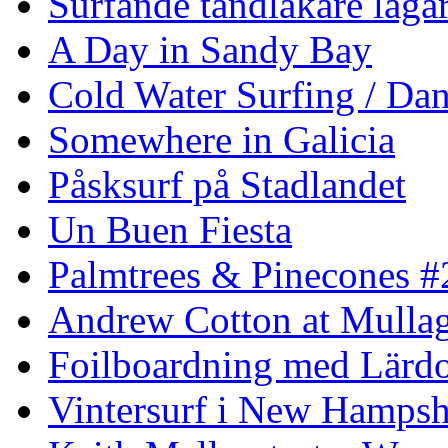
Surfande tandläkare laga
A Day in Sandy Bay
Cold Water Surfing / Da
Somewhere in Galicia
Påsksurf på Stadlandet
Un Buen Fiesta
Palmtrees & Pinecones #
Andrew Cotton at Mulla
Foilboardning med Lärdo
Vintersurf i New Hampsh