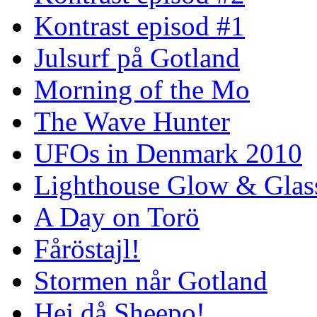
Kontrast episod #1
Julsurf på Gotland
Morning of the Mo
The Wave Hunter
UFOs in Denmark 2010
Lighthouse Glow & Gla
A Day on Torö
Fåröstajl!
Stormen når Gotland
Hej då Sheepo!