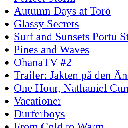
Autumn Days at Torö
Glassy Secrets
Surf and Sunsets Portu S
Pines and Waves
OhanaTV #2
Trailer: Jakten på den 
One Hour, Nathaniel Cur
Vacationer
Durferboys
From Cold to Warm