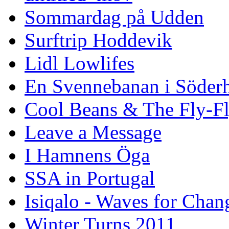
Sommardag på Udden
Surftrip Hoddevik
Lidl Lowlifes
En Svennebanan i Söder
Cool Beans & The Fly-F
Leave a Message
I Hamnens Öga
SSA in Portugal
Isiqalo - Waves for Chan
Winter Turns 2011