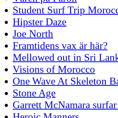
Student Surf Trip Moroc
Hipster Daze
Joe North
Framtidens vax är här?
Mellowed out in Sri Lan
Visions of Morocco
One Wave At Skeleton B
Stone Age
Garrett McNamara surfar v
Heroic Manners