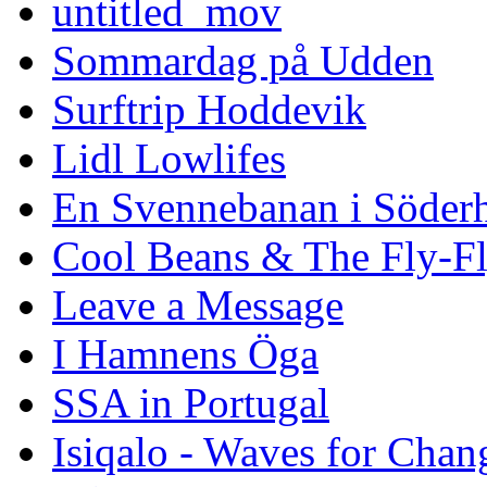
untitled_mov
Sommardag på Udden
Surftrip Hoddevik
Lidl Lowlifes
En Svennebanan i Söder
Cool Beans & The Fly-F
Leave a Message
I Hamnens Öga
SSA in Portugal
Isiqalo - Waves for Chan