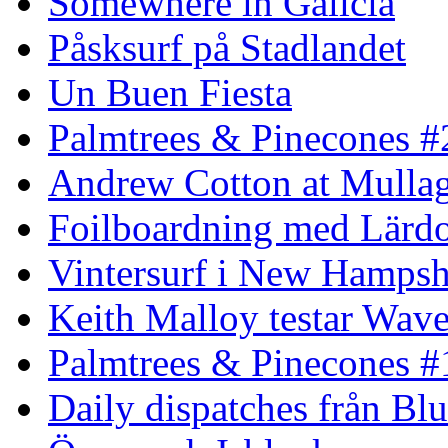
Somewhere in Galicia
Påsksurf på Stadlandet
Un Buen Fiesta
Palmtrees & Pinecones #
Andrew Cotton at Mulla
Foilboardning med Lärdo
Vintersurf i New Hampsh
Keith Malloy testar Wav
Palmtrees & Pinecones #
Daily dispatches från Blu