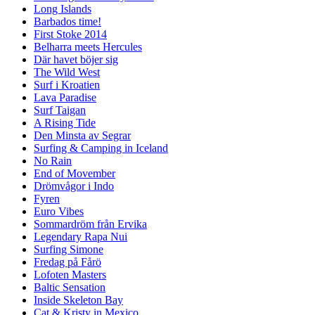
Long Islands
Barbados time!
First Stoke 2014
Belharra meets Hercules
Där havet böjer sig
The Wild West
Surf i Kroatien
Lava Paradise
Surf Taigan
A Rising Tide
Den Minsta av Segrar
Surfing & Camping in Iceland
No Rain
End of Movember
Drömvågor i Indo
Fyren
Euro Vibes
Sommardröm från Ervika
Legendary Rapa Nui
Surfing Simone
Fredag på Fårö
Lofoten Masters
Baltic Sensation
Inside Skeleton Bay
Cat & Kristy in Mexico