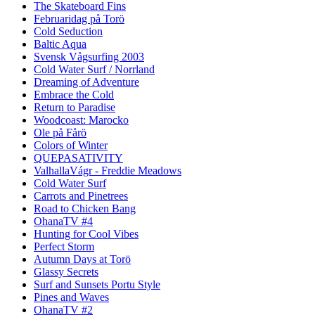
The Skateboard Fins
Februaridag på Torö
Cold Seduction
Baltic Aqua
Svensk Vågsurfing 2003
Cold Water Surf / Norrland
Dreaming of Adventure
Embrace the Cold
Return to Paradise
Woodcoast: Marocko
Ole på Fårö
Colors of Winter
QUEPASATIVITY
ValhallaVágr - Freddie Meadows
Cold Water Surf
Carrots and Pinetrees
Road to Chicken Bang
OhanaTV #4
Hunting for Cool Vibes
Perfect Storm
Autumn Days at Torö
Glassy Secrets
Surf and Sunsets Portu Style
Pines and Waves
OhanaTV #2