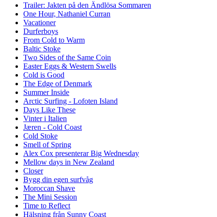
Trailer: Jakten på den Ändlösa Sommaren
One Hour, Nathaniel Curran
Vacationer
Durferboys
From Cold to Warm
Baltic Stoke
Two Sides of the Same Coin
Easter Eggs & Western Swells
Cold is Good
The Edge of Denmark
Summer Inside
Arctic Surfing - Lofoten Island
Days Like These
Vinter i Italien
Jæren - Cold Coast
Cold Stoke
Smell of Spring
Alex Cox presenterar Big Wednesday
Mellow days in New Zealand
Closer
Bygg din egen surfvåg
Moroccan Shave
The Mini Session
Time to Reflect
Hälsning från Sunny Coast