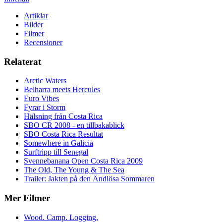
Artiklar
Bilder
Filmer
Recensioner
Relaterat
Arctic Waters
Belharra meets Hercules
Euro Vibes
Fyrar i Storm
Hälsning från Costa Rica
SBO CR 2008 - en tillbakablick
SBO Costa Rica Resultat
Somewhere in Galicia
Surftripp till Senegal
Svennebanana Open Costa Rica 2009
The Old, The Young & The Sea
Trailer: Jakten på den Ändlösa Sommaren
Mer Filmer
Wood. Camp. Logging.