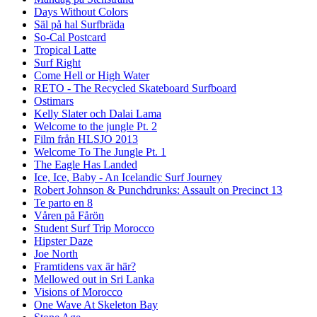
Days Without Colors
Säl på hal Surfbräda
So-Cal Postcard
Tropical Latte
Surf Right
Come Hell or High Water
RETO - The Recycled Skateboard Surfboard
Ostimars
Kelly Slater och Dalai Lama
Welcome to the jungle Pt. 2
Film från HLSJO 2013
Welcome To The Jungle Pt. 1
The Eagle Has Landed
Ice, Ice, Baby - An Icelandic Surf Journey
Robert Johnson & Punchdrunks: Assault on Precinct 13
Te parto en 8
Våren på Fårön
Student Surf Trip Morocco
Hipster Daze
Joe North
Framtidens vax är här?
Mellowed out in Sri Lanka
Visions of Morocco
One Wave At Skeleton Bay